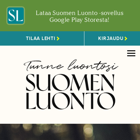
Lataa Suomen Luonto -sovellus
Google Play Storesta!
TILAA LEHTI
KIRJAUDU