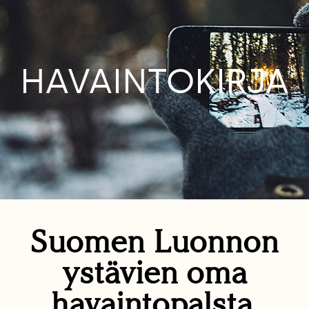
HAVAINTOKIRJA
Suomen Luonnon
ystävien oma
havaintopalsta.