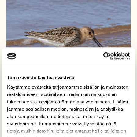
Tämä sivusto käyttää evästeitä
Käytämme evästeitä tarjoamamme sisällön ja mainosten
räätälöimiseen, sosiaalisen median ominaisuuksien
tukemiseen ja kävijämäärämme analysoimiseen. Lisäksi
jaamme sosiaalisen median, mainosalan ja analytiikka-
Suosirri tankkaa
alan kumppaneillemme tietoja siitä, miten käytät
sivustoamme. Kumppanimme voivat yhdistää näitä
Kalajoen hiekkasärkillä on sirrien sushibaari
tietoja muihin tietoihin, joita olet antanut heille tai joita on
avoinna aamusta iltaan. Syömäpuikot niillä