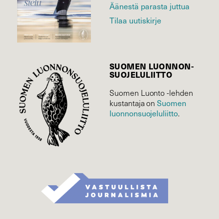
Äänestä parasta juttua
Tilaa uutiskirje
SUOMEN LUONNON­
SUOJELU­LIITTO
Suomen Luonto -lehden
Suomen
kustantaja on
luonnonsuojelu­liitto
.