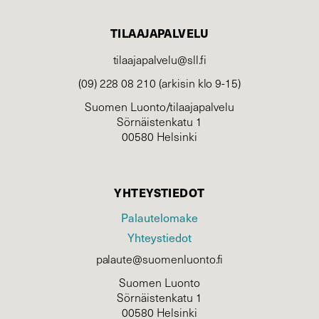
TILAAJAPALVELU
tilaajapalvelu@sll.fi
(09) 228 08 210 (arkisin klo 9-15)
Suomen Luonto/tilaajapalvelu
Sörnäistenkatu 1
00580 Helsinki
YHTEYSTIEDOT
Palautelomake
Yhteystiedot
palaute@suomenluonto.fi
Suomen Luonto
Sörnäistenkatu 1
00580 Helsinki