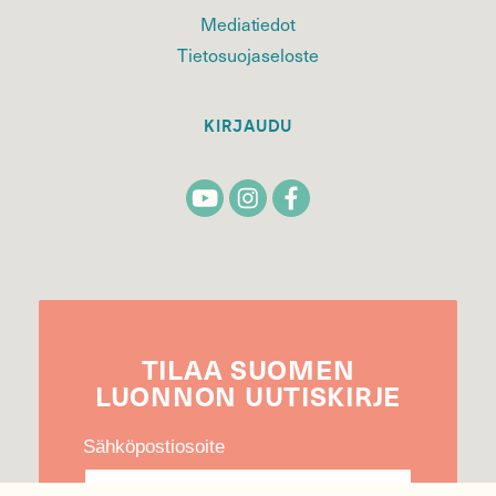
Mediatiedot
Tietosuojaseloste
KIRJAUDU
TILAA
SUOMEN
LUONNON
UUTIS­KIRJE
Sähköpostiosoite