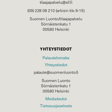
tilaajapalvelu@sll.fi
(09) 228 08 210 (arkisin klo 9-15)
Suomen Luonto/tilaajapalvelu
Sörnäistenkatu 1
00580 Helsinki
YHTEYSTIEDOT
Palautelomake
Yhteystiedot
palaute@suomenluonto.fi
Suomen Luonto
Sörnäistenkatu 1
00580 Helsinki
Mediatiedot
Tietosuojaseloste