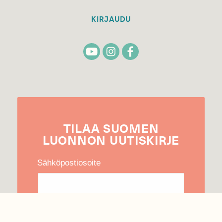
KIRJAUDU
TILAA
SUOMEN
LUONNON
UUTIS­KIRJE
Sähköpostiosoite
Hyväksyn tietojeni käytön uutiskirjeen
lähettämiseen