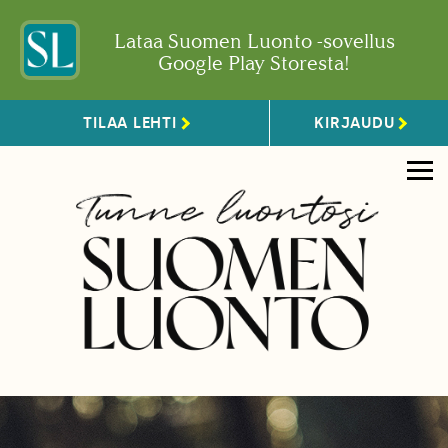
Lataa Suomen Luonto -sovellus
Google Play Storesta!
TILAA LEHTI
KIRJAUDU