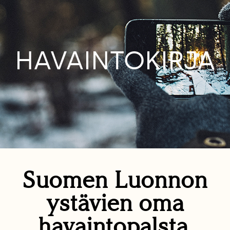
HAVAINTOKIRJA
Suomen Luonnon
ystävien oma
havaintopalsta.