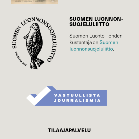
SUOMEN LUONNON­
SUOJELU­LIITTO
Suomen Luonto -lehden
Suomen
kustantaja on
luonnonsuojelu­liitto
.
TILAAJAPALVELU