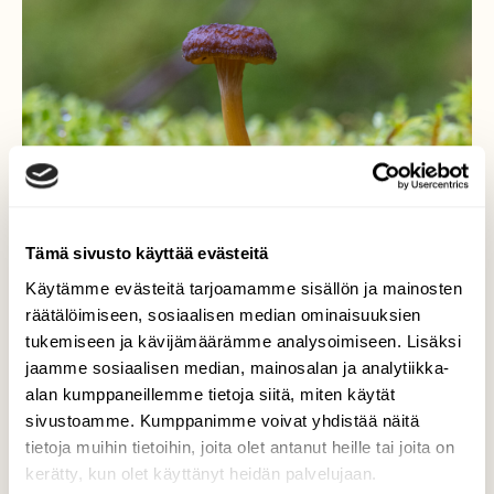
Tämä sivusto käyttää evästeitä
Käytämme evästeitä tarjoamamme sisällön ja mainosten
räätälöimiseen, sosiaalisen median ominaisuuksien
tukemiseen ja kävijämäärämme analysoimiseen. Lisäksi
jaamme sosiaalisen median, mainosalan ja analytiikka-
Suppilovahvero
alan kumppaneillemme tietoja siitä, miten käytät
sivustoamme. Kumppanimme voivat yhdistää näitä
Suppilovahvero (Craterellus tubaeformis)
tietoja muihin tietoihin, joita olet antanut heille tai joita on
kerätty, kun olet käyttänyt heidän palvelujaan.
Valokuvaaja: Markku Saarinen, Paimela 20.9