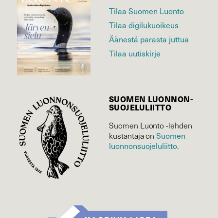
Tilaa Suomen Luonto
Tilaa digilukuoikeus
Äänestä parasta juttua
Tilaa uutiskirje
SUOMEN LUONNON­
SUOJELU­LIITTO
Suomen Luonto -lehden
Suomen
kustantaja on
luonnonsuojelu­liitto
.