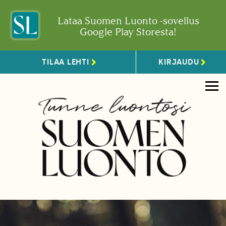
Lataa Suomen Luonto -sovellus
Google Play Storesta!
TILAA LEHTI
KIRJAUDU