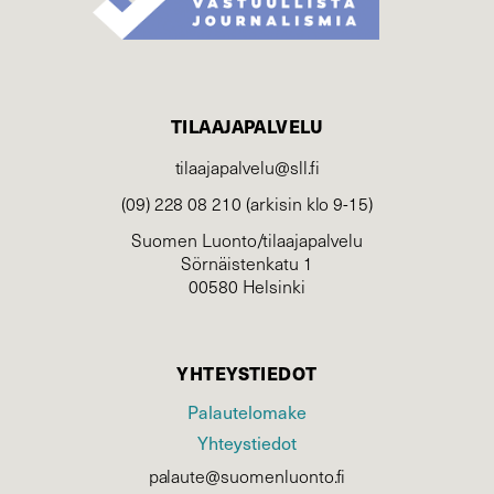
TILAAJAPALVELU
tilaajapalvelu@sll.fi
(09) 228 08 210 (arkisin klo 9-15)
Suomen Luonto/tilaajapalvelu
Sörnäistenkatu 1
00580 Helsinki
YHTEYSTIEDOT
Palautelomake
Yhteystiedot
palaute@suomenluonto.fi