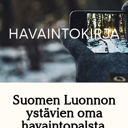
HAVAINTOKIRJA
Suomen Luonnon
ystävien oma
havaintopalsta.