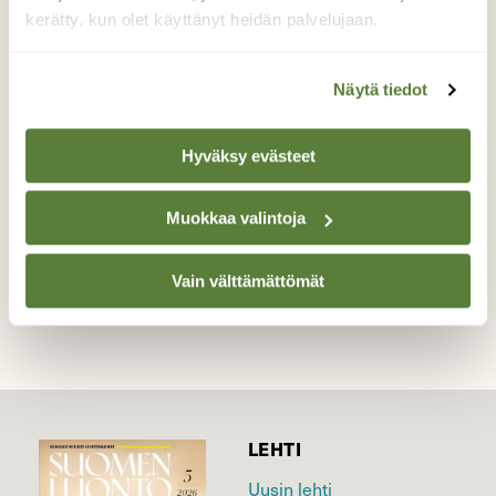
kasvaa
kerätty, kun olet käyttänyt heidän palvelujaan.
Vauvasuppiloita on jo monin paikoin. Nyt
näyttää jo siltä, että tulee kunnon sato.
Näytä tiedot
Valokuvaaja: Reijo Juurinen, Nuuksion
kansallispuisto Syyskuu
Hyväksy evästeet
Muokkaa valintoja
TAKAISIN LISTAAN
Vain välttämättömät
LEHTI
Uusin lehti