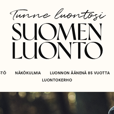
STÖ
NÄKÖKULMIA
LUONNON ÄÄNENÄ 85 VUOTTA
LUONTOKERHO