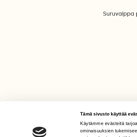
Suruvaippa 
Tämä sivusto käyttää eväs
Käytämme evästeitä tarjoa
LEHTI
ominaisuuksien tukemisee
Uusin lehti