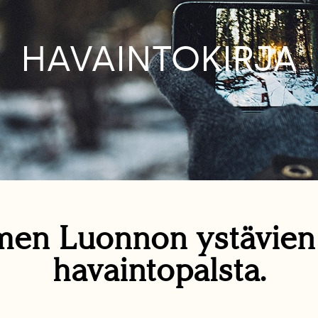
HAVAINTOKIRJA
en Luonnon ystävie
havaintopalsta.