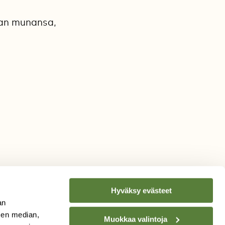
aan munansa,
Hyväksy evästeet
an
sen median,
Muokkaa valintoja