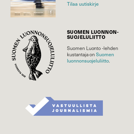
Tilaa uutiskirje
SUOMEN LUONNON­
SUOJELU­LIITTO
Suomen Luonto -lehden
Suomen
kustantaja on
luonnonsuojelu­liitto
.