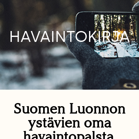
HAVAINTOKIRJA
Suomen Luonnon
ystävien oma
havaintopalsta.