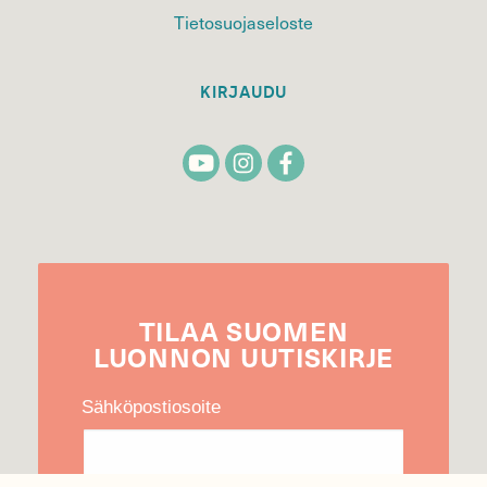
Tietosuojaseloste
KIRJAUDU
TILAA
SUOMEN
LUONNON
UUTIS­KIRJE
Sähköpostiosoite