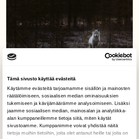
Tämä sivusto käyttää evästeitä
Käytämme evästeitä tarjoamamme sisällön ja mainosten
räätälöimiseen, sosiaalisen median ominaisuuksien
tukemiseen ja kävijämäärämme analysoimiseen. Lisäksi
Susi suolla
jaamme sosiaalisen median, mainosalan ja analytiikka-
alan kumppaneillemme tietoja siitä, miten käytät
Olimme kuvaamassa susia ystäväni Ömer
sivustoamme. Kumppanimme voivat yhdistää näitä
Acarin kanssa ja pääsimmekin näkemään
tietoja muihin tietoihin, joita olet antanut heille tai joita on
niitä.