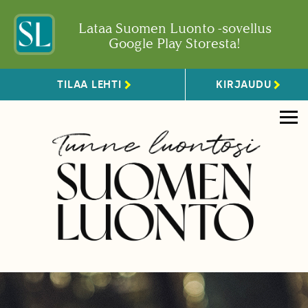
Lataa Suomen Luonto -sovellus
Google Play Storesta!
TILAA LEHTI
KIRJAUDU