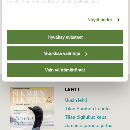
kerätty, kun olet käyttänyt heidän palvelujaan.
Valokuvaaja: Joel Forsman, itäsuomi 15.5.2019
Näytä tiedot
TAKAISIN LISTAAN
Hyväksy evästeet
Muokkaa valintoja
Vain välttämättömät
LEHTI
Uusin lehti
Tilaa Suomen Luonto
Tilaa digilukuoikeus
Äänestä parasta juttua