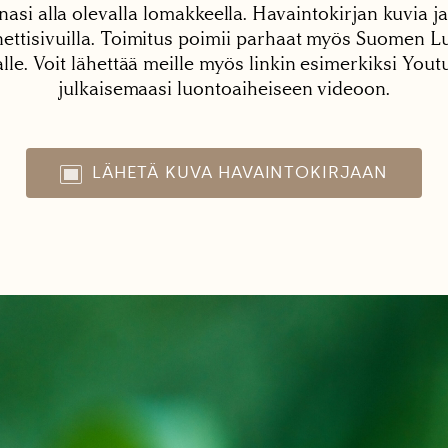
nasi alla olevalla lomakkeella. Havaintokirjan kuvia ja
tisivuilla. Toimitus poimii parhaat myös Suomen Lu
alle. Voit lähettää meille myös linkin esimerkiksi You
julkaisemaasi luontoaiheiseen videoon.
LÄHETÄ KUVA HAVAINTOKIRJAAN