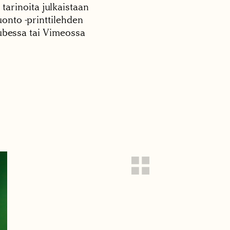
 tarinoita julkaistaan
onto -printtilehden
tubessa tai Vimeossa