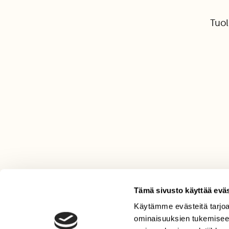
Tuol
Tämä sivusto käyttää eväs
Käytämme evästeitä tarjoa
LEHTI
ominaisuuksien tukemisee
Uusin lehti