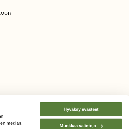
ntoon
Hyväksy evästeet
an
sen median,
Muokkaa valintoja