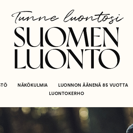
STÖ
NÄKÖKULMIA
LUONNON ÄÄNENÄ 85 VUOTTA
LUONTOKERHO