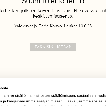
Suunnitteilla lento
la hetken jälkeen kaveri lensi pois. Eli kuvassa le
keskittymisasento.
Valokuvaaja: Tarja Kouvo, Laukaa 10.6.23
TAKAISIN LISTAAN
teitä
mamme sisällön ja mainosten räätälöimiseen, sosiaalisen medi
TILAAJAPALVELU
n ja kävijämäärämme analysoimiseen. Lisäksi jaamme sosiaali
tilaajapalvelu@sll.fi