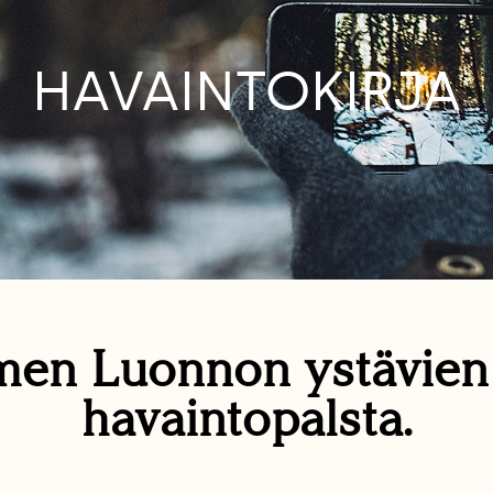
HAVAINTOKIRJA
en Luonnon ystävie
havaintopalsta.