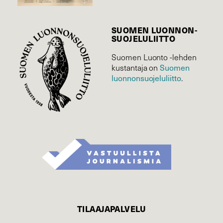
SUOMEN LUONNON­
SUOJELU­LIITTO
Suomen Luonto -lehden
kustantaja on
Suomen
luonnonsuojelu­liitto
.
TILAAJAPALVELU