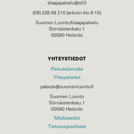
tilaajapalvelu@sll.fi
(09) 228 08 210 (arkisin klo 9-15)
Suomen Luonto/tilaajapalvelu
Sörnäistenkatu 1
00580 Helsinki
YHTEYSTIEDOT
Palautelomake
Yhteystiedot
palaute@suomenluonto.fi
Suomen Luonto
Sörnäistenkatu 1
00580 Helsinki
Mediatiedot
Tietosuojaseloste