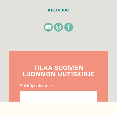
KIRJAUDU
TILAA
SUOMEN
LUONNON
UUTIS­KIRJE
Sähköpostiosoite
Hyväksyn tietojeni käytön uutiskirjeen
lähettämiseen