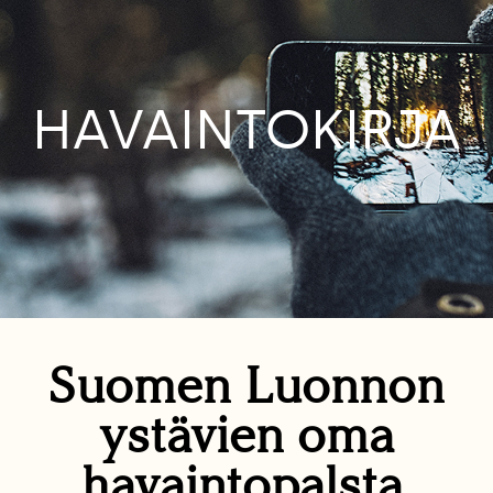
HAVAINTOKIRJA
Suomen Luonnon
ystävien oma
havaintopalsta.