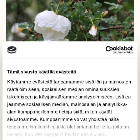
Tämä sivusto käyttää evästeitä
Käytämme evästeitä tarjoamamme sisällön ja mainosten
räätälöimiseen, sosiaalisen median ominaisuuksien
tukemiseen ja kävijämäärämme analysoimiseen. Lisäksi
jaamme sosiaalisen median, mainosalan ja analytiikka-
Suvi suloinen
alan kumppaneillemme tietoja siitä, miten käytät
sivustoamme. Kumppanimme voivat yhdistää näitä
Jo on kesä.
tietoja muihin tietoihin, joita olet antanut heille tai joita on
kerätty, kun olet käyttänyt heidän palvelujaan.
Valokuvaaja: Kaarlo Asikainen, Iisalmi 24.6.2025