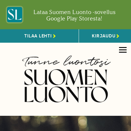
Lataa Suomen Luonto -sovellus
Google Play Storesta!
TILAA LEHTI
KIRJAUDU