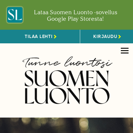
Lataa Suomen Luonto -sovellus
Google Play Storesta!
TILAA LEHTI
KIRJAUDU