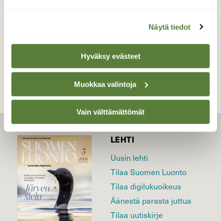
26.6.2020
Näytä tiedot
TAKAISIN LISTAAN
Hyväksy evästeet
Muokkaa valintoja
Vain välttämättömät
LEHTI
Uusin lehti
Tilaa Suomen Luonto
Tilaa digilukuoikeus
Äänestä parasta juttua
Tilaa uutiskirje