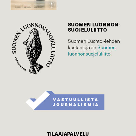
SUOMEN LUONNON­
SUOJELU­LIITTO
Suomen Luonto -lehden
kustantaja on
Suomen
luonnonsuojelu­liitto
.
TILAAJAPALVELU