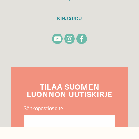
KIRJAUDU
TILAA
SUOMEN
LUONNON
UUTIS­KIRJE
Sähköpostiosoite
Hyväksyn tietojeni käytön uutiskirjeen