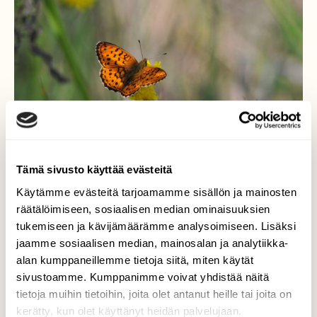
Tämä sivusto käyttää evästeitä
Käytämme evästeitä tarjoamamme sisällön ja mainosten
räätälöimiseen, sosiaalisen median ominaisuuksien
tukemiseen ja kävijämäärämme analysoimiseen. Lisäksi
jaamme sosiaalisen median, mainosalan ja analytiikka-
Suvi
alan kumppaneillemme tietoja siitä, miten käytät
sivustoamme. Kumppanimme voivat yhdistää näitä
Suvi suloinen.
tietoja muihin tietoihin, joita olet antanut heille tai joita on
Valokuvaaja: Kaarlo Asikainen, Iisalmi, Varpaiskylä
kerätty, kun olet käyttänyt heidän palvelujaan.