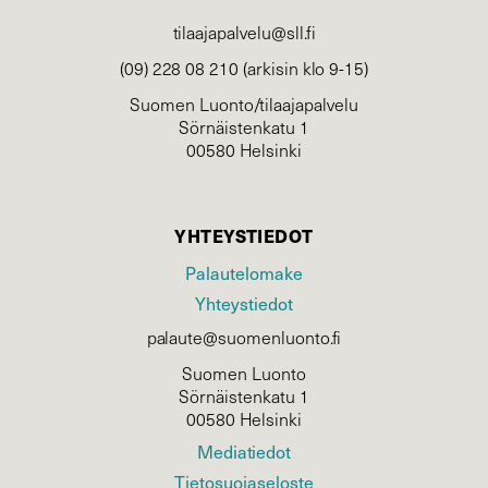
tilaajapalvelu@sll.fi
(09) 228 08 210 (arkisin klo 9-15)
Suomen Luonto/tilaajapalvelu
Sörnäistenkatu 1
00580 Helsinki
YHTEYSTIEDOT
Palautelomake
Yhteystiedot
palaute@suomenluonto.fi
Suomen Luonto
Sörnäistenkatu 1
00580 Helsinki
Mediatiedot
Tietosuojaseloste