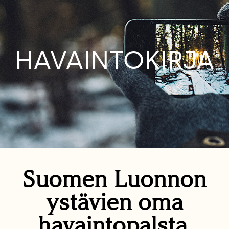
HAVAINTOKIRJA
Suomen Luonnon
ystävien oma
havaintopalsta.