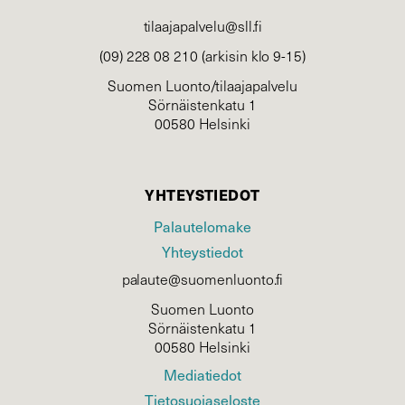
tilaajapalvelu@sll.fi
(09) 228 08 210 (arkisin klo 9-15)
Suomen Luonto/tilaajapalvelu
Sörnäistenkatu 1
00580 Helsinki
YHTEYSTIEDOT
Palautelomake
Yhteystiedot
palaute@suomenluonto.fi
Suomen Luonto
Sörnäistenkatu 1
00580 Helsinki
Mediatiedot
Tietosuojaseloste