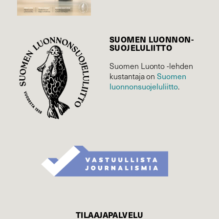
SUOMEN LUONNON­
SUOJELU­LIITTO
Suomen Luonto -lehden
Suomen
kustantaja on
luonnonsuojelu­liitto
.
TILAAJAPALVELU