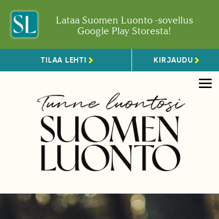
Lataa Suomen Luonto -sovellus
Google Play Storesta!
TILAA LEHTI
KIRJAUDU