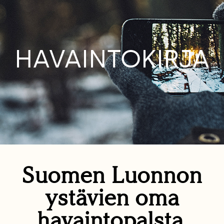
HAVAINTOKIRJA
Suomen Luonnon
ystävien oma
havaintopalsta.