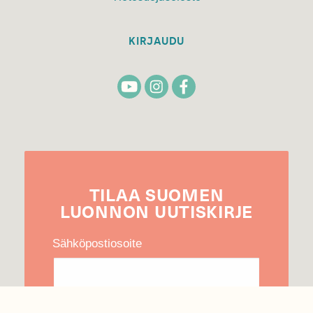
KIRJAUDU
TILAA
SUOMEN
LUONNON
UUTIS­KIRJE
Sähköpostiosoite
Hyväksyn tietojeni käytön uutiskirjeen