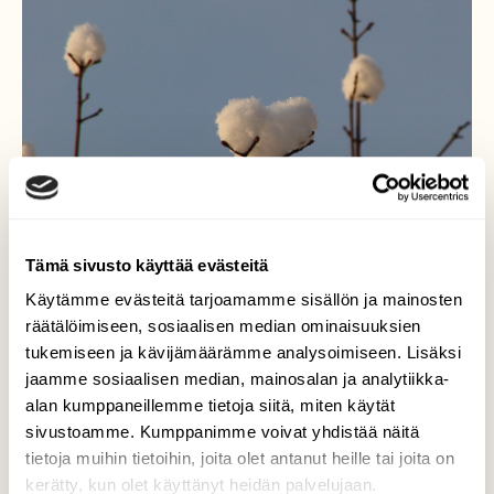
Tämä sivusto käyttää evästeitä
Käytämme evästeitä tarjoamamme sisällön ja mainosten
räätälöimiseen, sosiaalisen median ominaisuuksien
tukemiseen ja kävijämäärämme analysoimiseen. Lisäksi
Sydäntalvi
jaamme sosiaalisen median, mainosalan ja analytiikka-
alan kumppaneillemme tietoja siitä, miten käytät
Hyvää Ystävänpäivää!
sivustoamme. Kumppanimme voivat yhdistää näitä
tietoja muihin tietoihin, joita olet antanut heille tai joita on
Valokuvaaja: Tiina Laihanen, Lappeenranta
kerätty, kun olet käyttänyt heidän palvelujaan.