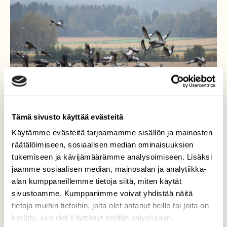
Tämä sivusto käyttää evästeitä
Käytämme evästeitä tarjoamamme sisällön ja mainosten
räätälöimiseen, sosiaalisen median ominaisuuksien
tukemiseen ja kävijämäärämme analysoimiseen. Lisäksi
Syksy
jaamme sosiaalisen median, mainosalan ja analytiikka-
alan kumppaneillemme tietoja siitä, miten käytät
tänä syksynä kurkia vähemmän kuin ennen
sivustoamme. Kumppanimme voivat yhdistää näitä
tietoja muihin tietoihin, joita olet antanut heille tai joita on
Valokuvaaja: Leena Latvala, Ilmajoki 14.9.2025
kerätty, kun olet käyttänyt heidän palvelujaan.