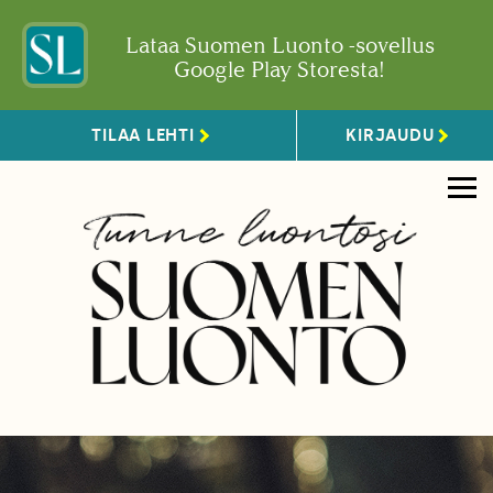
Lataa Suomen Luonto -sovellus
Google Play Storesta!
TILAA LEHTI
KIRJAUDU