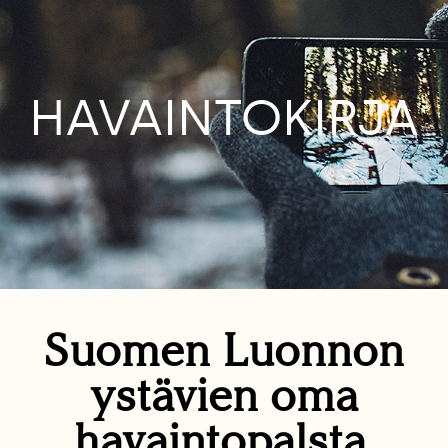
HAVAINTOKIRJA
Suomen Luonnon
ystävien oma
havaintopalsta.