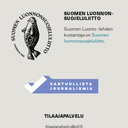
SUOMEN LUONNON­
SUOJELU­LIITTO
Suomen Luonto -lehden
kustantaja on
Suomen
luonnonsuojelu­liitto
.
TILAAJAPALVELU
tilaajapalvelu@sll.fi