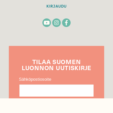
KIRJAUDU
TILAA
SUOMEN
LUONNON
UUTIS­KIRJE
Sähköpostiosoite
Hyväksyn tietojeni käytön uutiskirjeen
lähettämiseen