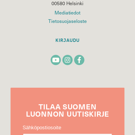
00580 Helsinki
Mediatiedot
Tietosuojaseloste
KIRJAUDU
TILAA
SUOMEN
LUONNON
UUTIS­KIRJE
Sähköpostiosoite