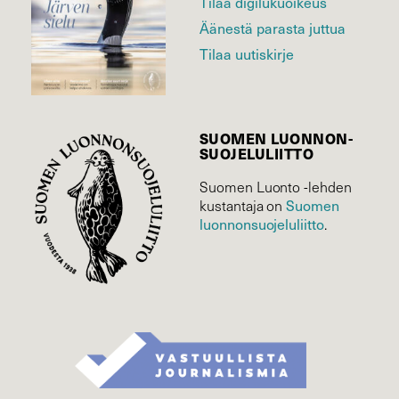
Tilaa digilukuoikeus
Äänestä parasta juttua
Tilaa uutiskirje
SUOMEN LUONNON­
SUOJELU­LIITTO
Suomen Luonto -lehden
Suomen
kustantaja on
luonnonsuojelu­liitto
.