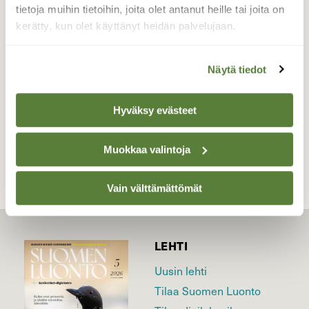
tietoja muihin tietoihin, joita olet antanut heille tai joita on
Liikkuvat hitaammin ja makoilevat väliin.
kerätty, kun olet käyttänyt heidän palvelujaan.
Valokuvaaja: Kari Rossinen, Kuhmo, Viiksimo
17.9.2017
Näytä tiedot
Hyväksy evästeet
TAKAISIN LISTAAN
Muokkaa valintoja
Vain välttämättömät
LEHTI
Uusin lehti
Tilaa Suomen Luonto