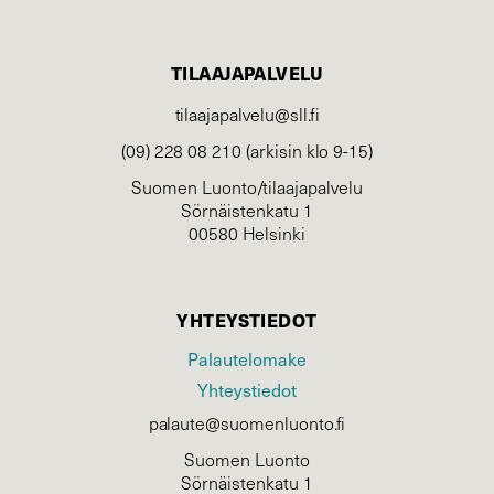
TILAAJAPALVELU
tilaajapalvelu@sll.fi
(09) 228 08 210 (arkisin klo 9-15)
Suomen Luonto/tilaajapalvelu
Sörnäistenkatu 1
00580 Helsinki
YHTEYSTIEDOT
Palautelomake
Yhteystiedot
palaute@suomenluonto.fi
Suomen Luonto
Sörnäistenkatu 1