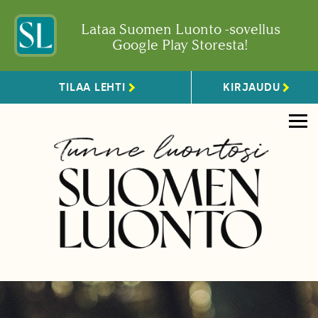
Lataa Suomen Luonto -sovellus
Google Play Storesta!
TILAA LEHTI
KIRJAUDU