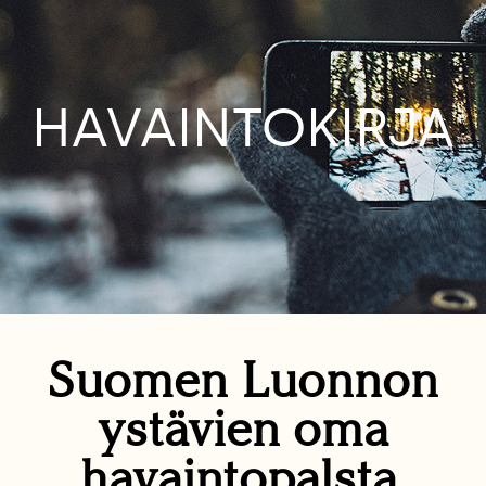
HAVAINTOKIRJA
Suomen Luonnon
ystävien oma
havaintopalsta.