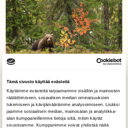
Tämä sivusto käyttää evästeitä
Käytämme evästeitä tarjoamamme sisällön ja mainosten
Syksy
räätälöimiseen, sosiaalisen median ominaisuuksien
tukemiseen ja kävijämäärämme analysoimiseen. Lisäksi
Karhut on syksyisin jo verkaisempia
jaamme sosiaalisen median, mainosalan ja analytiikka-
liikkeissään ja ovat syöneet itsensä
alan kumppaneillemme tietoja siitä, miten käytät
talviunille menoa varten hyvään painoon
sivustoamme. Kumppanimme voivat yhdistää näitä
verrattuna kesän alkuun ja kiima-aikaan.