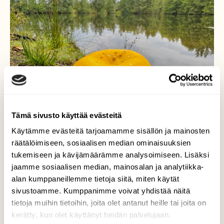
Tämä sivusto käyttää evästeitä
Käytämme evästeitä tarjoamamme sisällön ja mainosten
räätälöimiseen, sosiaalisen median ominaisuuksien
tukemiseen ja kävijämäärämme analysoimiseen. Lisäksi
jaamme sosiaalisen median, mainosalan ja analytiikka-
alan kumppaneillemme tietoja siitä, miten käytät
Syksy saapuu…
sivustoamme. Kumppanimme voivat yhdistää näitä
tietoja muihin tietoihin, joita olet antanut heille tai joita on
Syksy saapuu… Masku 29.8.2025
kerätty, kun olet käyttänyt heidän palvelujaan.