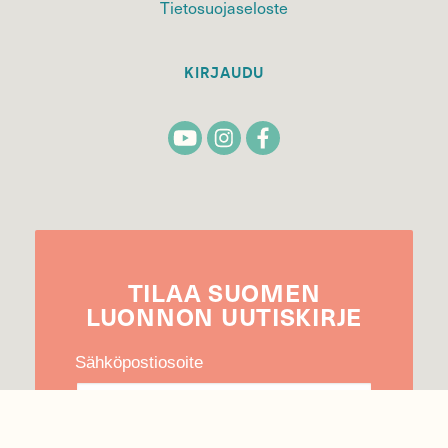
Tietosuojaseloste
KIRJAUDU
TILAA
SUOMEN
LUONNON
UUTIS­KIRJE
Sähköpostiosoite