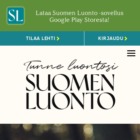
Lataa Suomen Luonto -sovellus
Google Play Storesta!
TILAA LEHTI
KIRJAUDU