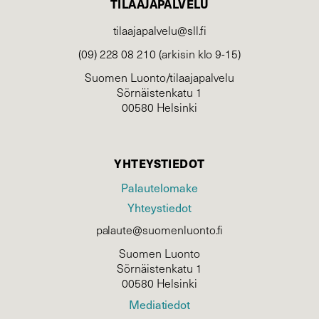
TILAAJAPALVELU
tilaajapalvelu@sll.fi
(09) 228 08 210 (arkisin klo 9-15)
Suomen Luonto/tilaajapalvelu
Sörnäistenkatu 1
00580 Helsinki
YHTEYSTIEDOT
Palautelomake
Yhteystiedot
palaute@suomenluonto.fi
Suomen Luonto
Sörnäistenkatu 1
00580 Helsinki
Mediatiedot