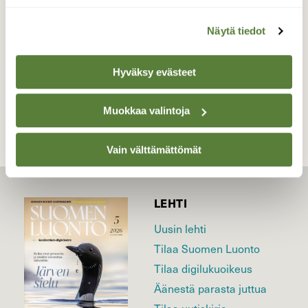
Valokuvaaja: Juhani Peltonen, Masku 29.8.2025
Näytä tiedot
Hyväksy evästeet
TAKAISIN LISTAAN
Muokkaa valintoja
Vain välttämättömät
LEHTI
Uusin lehti
Tilaa Suomen Luonto
Tilaa digilukuoikeus
Äänestä parasta juttua