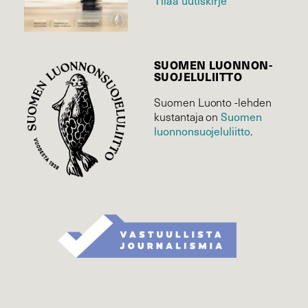
Tilaa uutiskirje
SUOMEN LUONNON­
SUOJELU­LIITTO
Suomen Luonto -lehden
kustantaja on
Suomen
luonnonsuojelu­liitto
.