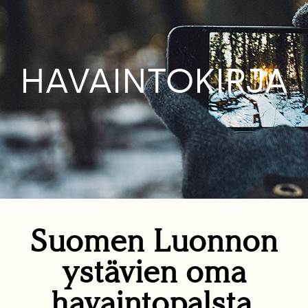
HAVAINTOKIRJA
Suomen Luonnon
ystävien oma
havaintopalsta.