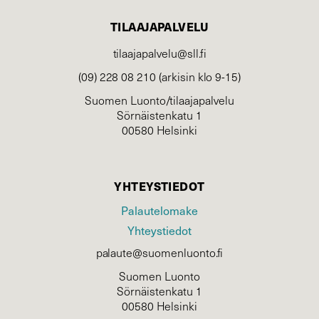
TILAAJAPALVELU
tilaajapalvelu@sll.fi
(09) 228 08 210 (arkisin klo 9-15)
Suomen Luonto/tilaajapalvelu
Sörnäistenkatu 1
00580 Helsinki
YHTEYSTIEDOT
Palautelomake
Yhteystiedot
palaute@suomenluonto.fi
Suomen Luonto
Sörnäistenkatu 1
00580 Helsinki