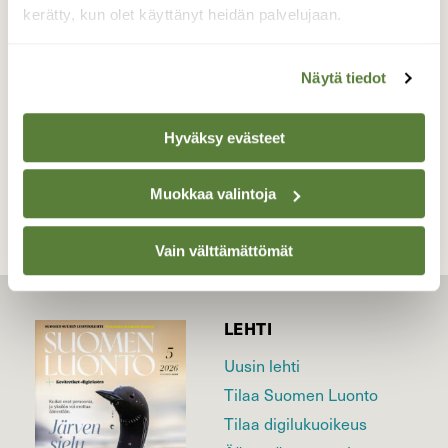
kerätty, kun olet käyttänyt heidän palvelujaan.
Valokuvaaja: Kari Aaltonen, Salo, Pertteli, Hiisi,
Uskelanjoki 14.8-15
Näytä tiedot
Hyväksy evästeet
TAKAISIN LISTAAN
Muokkaa valintoja
Vain välttämättömät
LEHTI
Uusin lehti
Tilaa Suomen Luonto
Tilaa digilukuoikeus