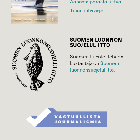
Äänestä parasta juttua
Tilaa uutiskirje
SUOMEN LUONNON­
SUOJELU­LIITTO
Suomen Luonto -lehden
kustantaja on
Suomen
luonnonsuojelu­liitto
.