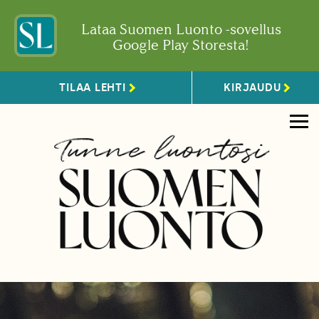
Lataa Suomen Luonto -sovellus
Google Play Storesta!
TILAA LEHTI
KIRJAUDU