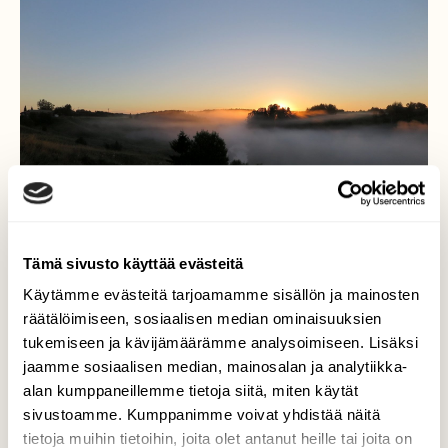
Tämä sivusto käyttää evästeitä
Käytämme evästeitä tarjoamamme sisällön ja mainosten
räätälöimiseen, sosiaalisen median ominaisuuksien
tukemiseen ja kävijämäärämme analysoimiseen. Lisäksi
Syksy saapuu
jaamme sosiaalisen median, mainosalan ja analytiikka-
alan kumppaneillemme tietoja siitä, miten käytät
Syksyn tulo tuo tullessaan viileät aamut ja
aamusumut. Se tuo kuvaamiseen uusia
sivustoamme. Kumppanimme voivat yhdistää näitä
haasteita.
tietoja muihin tietoihin, joita olet antanut heille tai joita on