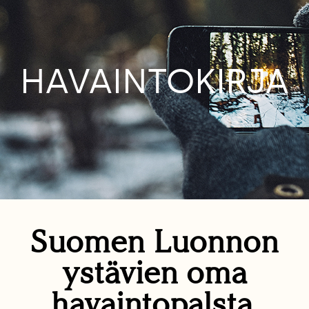
HAVAINTOKIRJA
Suomen Luonnon
ystävien oma
havaintopalsta.