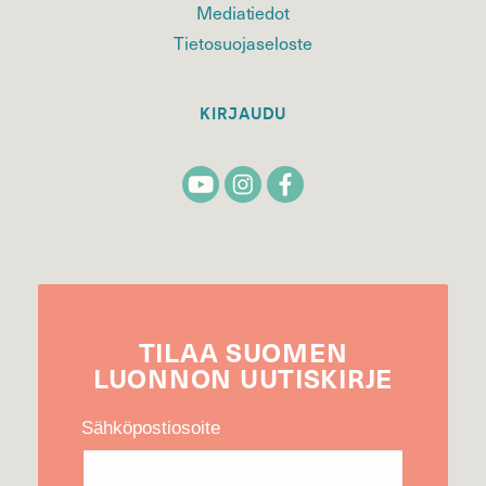
Mediatiedot
Tietosuojaseloste
KIRJAUDU
TILAA
SUOMEN
LUONNON
UUTIS­KIRJE
Sähköpostiosoite