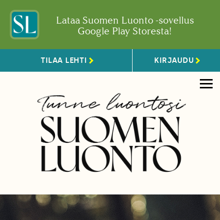
Lataa Suomen Luonto -sovellus
Google Play Storesta!
TILAA LEHTI
KIRJAUDU