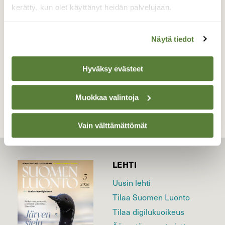
kerätty, kun olet käyttänyt heidän palvelujaan.
Valokuvaaja: Irja Lehtinen, Akaa, Kylmäkoski
10.10.2019
Näytä tiedot
Hyväksy evästeet
TAKAISIN LISTAAN
Muokkaa valintoja
Vain välttämättömät
LEHTI
Uusin lehti
Tilaa Suomen Luonto
Tilaa digilukuoikeus