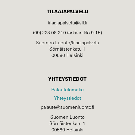
TILAAJAPALVELU
tilaajapalvelu@sll.fi
(09) 228 08 210 (arkisin klo 9-15)
Suomen Luonto/tilaajapalvelu
Sörnäistenkatu 1
00580 Helsinki
YHTEYSTIEDOT
Palautelomake
Yhteystiedot
palaute@suomenluonto.fi
Suomen Luonto
Sörnäistenkatu 1
00580 Helsinki