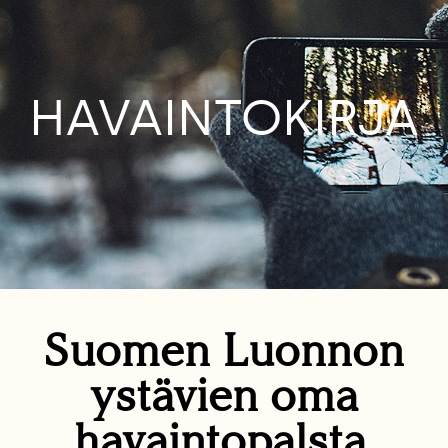
HAVAINTOKIRJA
Suomen Luonnon
ystävien oma
havaintopalsta.