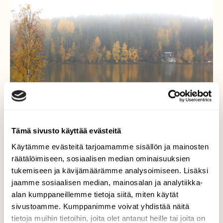
Tämä sivusto käyttää evästeitä
Käytämme evästeitä tarjoamamme sisällön ja mainosten
räätälöimiseen, sosiaalisen median ominaisuuksien
tukemiseen ja kävijämäärämme analysoimiseen. Lisäksi
Syksyinen maisema
jaamme sosiaalisen median, mainosalan ja analytiikka-
alan kumppaneillemme tietoja siitä, miten käytät
Tihkusadetta ja sumua, ne kuuluvat
syksyiseen säähän. Kuva Jalantijärveltä
sivustoamme. Kumppanimme voivat yhdistää näitä
Akaasta.
tietoja muihin tietoihin, joita olet antanut heille tai joita on