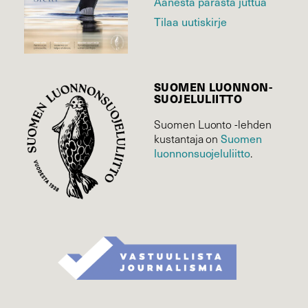
Äänestä parasta juttua
Tilaa uutiskirje
SUOMEN LUONNON­
SUOJELU­LIITTO
Suomen Luonto -lehden
Suomen
kustantaja on
luonnonsuojelu­liitto
.