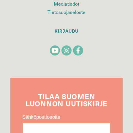
Mediatiedot
Tietosuojaseloste
KIRJAUDU
TILAA
SUOMEN
LUONNON
UUTIS­KIRJE
Sähköpostiosoite