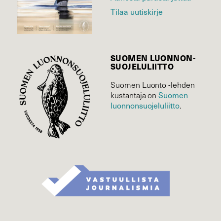
Tilaa uutiskirje
SUOMEN LUONNON­
SUOJELU­LIITTO
Suomen Luonto -lehden
kustantaja on
Suomen
luonnonsuojelu­liitto
.