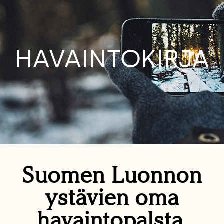
HAVAINTOKIRJA
Suomen Luonnon
ystävien oma
havaintopalsta.