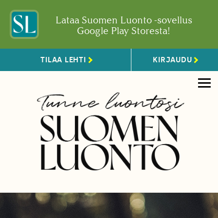
Lataa Suomen Luonto -sovellus
Google Play Storesta!
TILAA LEHTI
KIRJAUDU