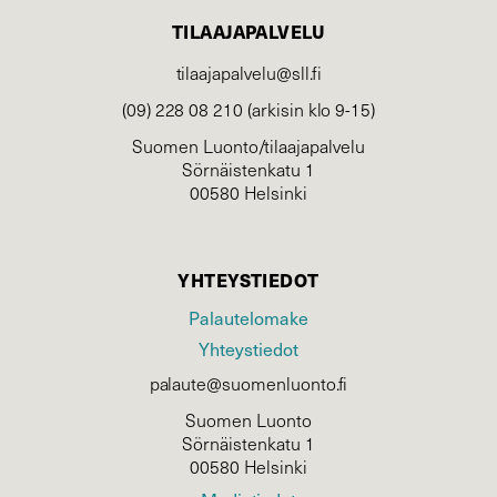
TILAAJAPALVELU
tilaajapalvelu@sll.fi
(09) 228 08 210 (arkisin klo 9-15)
Suomen Luonto/tilaajapalvelu
Sörnäistenkatu 1
00580 Helsinki
YHTEYSTIEDOT
Palautelomake
Yhteystiedot
palaute@suomenluonto.fi
Suomen Luonto
Sörnäistenkatu 1
00580 Helsinki