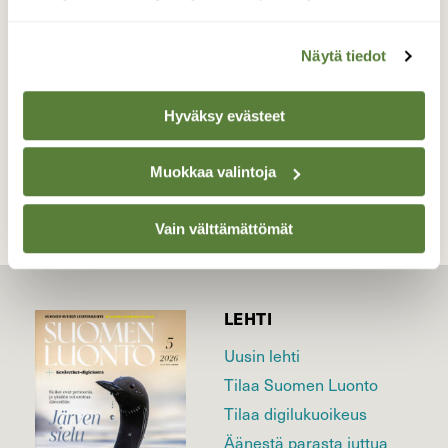
monet puut vielä ruskan väreissä.
Valokuvaaja: Tuukka Pahtamaa, Oulu 15.10.2024
Näytä tiedot
Hyväksy evästeet
TAKAISIN LISTAAN
Muokkaa valintoja
Vain välttämättömät
LEHTI
Uusin lehti
Tilaa Suomen Luonto
Tilaa digilukuoikeus
Äänestä parasta juttua