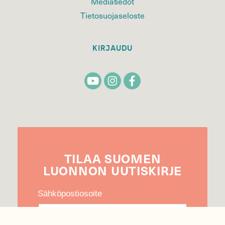
Mediatiedot
Tietosuojaseloste
KIRJAUDU
TILAA
SUOMEN
LUONNON
UUTIS­KIRJE
Sähköpostiosoite