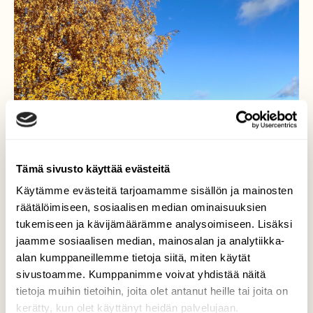
Tämä sivusto käyttää evästeitä
Käytämme evästeitä tarjoamamme sisällön ja mainosten
räätälöimiseen, sosiaalisen median ominaisuuksien
tukemiseen ja kävijämäärämme analysoimiseen. Lisäksi
jaamme sosiaalisen median, mainosalan ja analytiikka-
alan kumppaneillemme tietoja siitä, miten käytät
Syksyistä Oulujokivartta
sivustoamme. Kumppanimme voivat yhdistää näitä
tietoja muihin tietoihin, joita olet antanut heille tai joita on
15.10. oli kaunis päivä Oulujokivarressa,
kerätty, kun olet käyttänyt heidän palvelujaan.