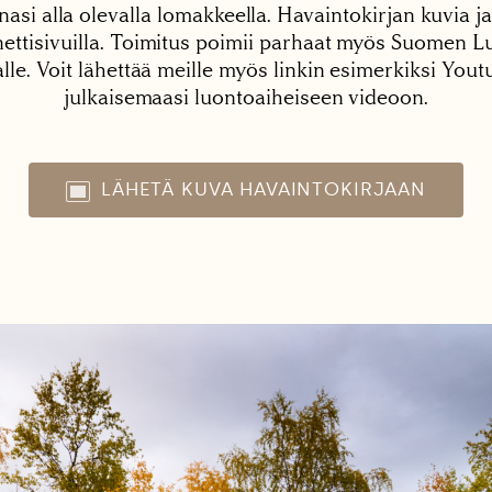
nasi alla olevalla lomakkeella. Havaintokirjan kuvia ja
tisivuilla. Toimitus poimii parhaat myös Suomen Lu
alle. Voit lähettää meille myös linkin esimerkiksi You
julkaisemaasi luontoaiheiseen videoon.
LÄHETÄ KUVA HAVAINTOKIRJAAN