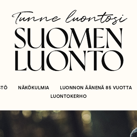
STÖ
NÄKÖKULMIA
LUONNON ÄÄNENÄ 85 VUOTTA
LUONTOKERHO