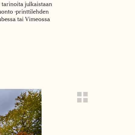
 tarinoita julkaistaan
onto -printtilehden
tubessa tai Vimeossa