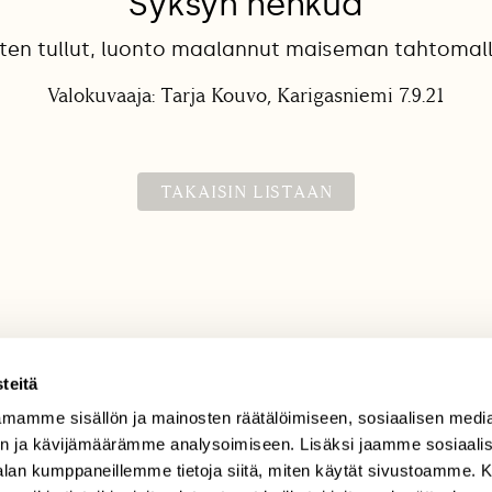
Syksyn hehkua
tten tullut, luonto maalannut maiseman tahtomall
Valokuvaaja: Tarja Kouvo, Karigasniemi 7.9.21
TAKAISIN LISTAAN
teitä
mamme sisällön ja mainosten räätälöimiseen, sosiaalisen medi
TILAAJAPALVELU
n ja kävijämäärämme analysoimiseen. Lisäksi jaamme sosiaali
tilaajapalvelu@sll.fi
-alan kumppaneillemme tietoja siitä, miten käytät sivustoamme