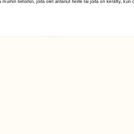
 muihin tietoihin, joita olet antanut heille tai joita on kerätty, kun 
(09) 228 08 210 (arkisin
klo 9-15)
Suomen
Luonto/tilaajapalvelu
Sörnäistenkatu 1
00580 Helsinki
ELU­
YHTEYSTIEDOT
ntaja on
Palautelomake
Yhteystiedot
palaute@suomenluonto.fi
Suomen Luonto
Sörnäistenkatu 1
00580 Helsinki
Mediatiedot
Tietosuojaseloste