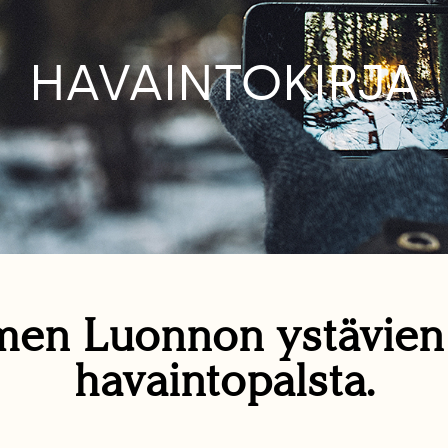
HAVAINTOKIRJA
en Luonnon ystävie
havaintopalsta.