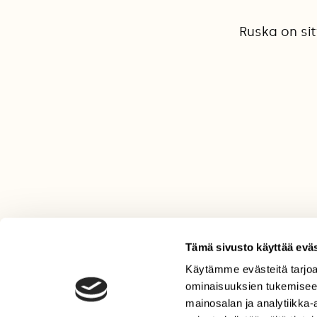
Ruska on si
Tämä sivusto käyttää eväs
Käytämme evästeitä tarjoa
LEHTI
ominaisuuksien tukemisee
Uusin lehti
mainosalan ja analytiikka