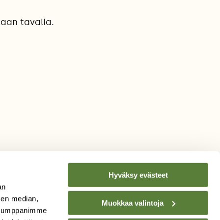
aan tavalla.
Hyväksy evästeet
an
sen median,
Muokkaa valintoja
. Kumppanimme
TILAA
SUOMEN