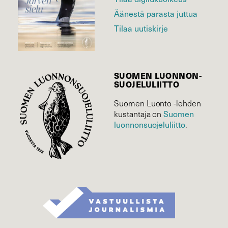
Äänestä parasta juttua
Tilaa uutiskirje
SUOMEN LUONNON­
SUOJELU­LIITTO
Suomen Luonto -lehden
kustantaja on
Suomen
luonnonsuojelu­liitto
.