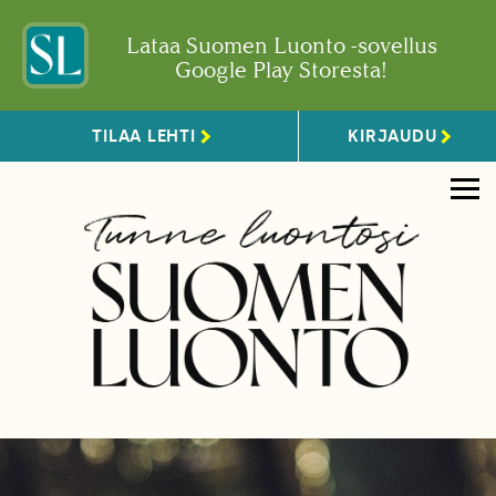
Lataa Suomen Luonto -sovellus
Google Play Storesta!
TILAA LEHTI
KIRJAUDU