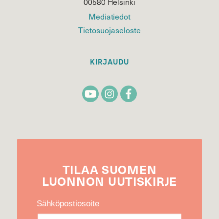
00580 Helsinki
Mediatiedot
Tietosuojaseloste
KIRJAUDU
TILAA
SUOMEN
LUONNON
UUTIS­KIRJE
Sähköpostiosoite