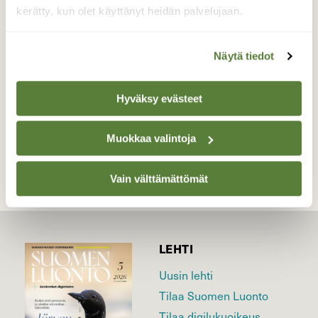
Likempi tarkastelu osoitti ne sieniksi,
kerätty, kun olet käyttänyt heidän palvelujaan.
tarkemmin sanottuna oranssimaljakkaiksi.
Valokuvaaja: Simo Pilpola, Lieto 27.10.2018
Näytä tiedot
Hyväksy evästeet
TAKAISIN LISTAAN
Muokkaa valintoja
Vain välttämättömät
LEHTI
Uusin lehti
Tilaa Suomen Luonto
Tilaa digilukuoikeus