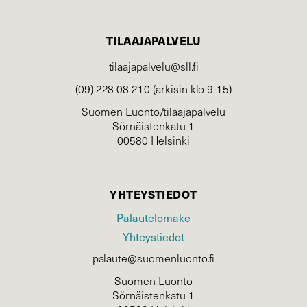
TILAAJAPALVELU
tilaajapalvelu@sll.fi
(09) 228 08 210 (arkisin klo 9-15)
Suomen Luonto/tilaajapalvelu
Sörnäistenkatu 1
00580 Helsinki
YHTEYSTIEDOT
Palautelomake
Yhteystiedot
palaute@suomenluonto.fi
Suomen Luonto
Sörnäistenkatu 1