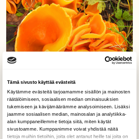
Tämä sivusto käyttää evästeitä
Käytämme evästeitä tarjoamamme sisällön ja mainosten
räätälöimiseen, sosiaalisen median ominaisuuksien
tukemiseen ja kävijämäärämme analysoimiseen. Lisäksi
Syksyn ihmetyksiä.
jaamme sosiaalisen median, mainosalan ja analytiikka-
alan kumppaneillemme tietoja siitä, miten käytät
Kesällä tuotuun multaan ilmeistyi
sivustoamme. Kumppanimme voivat yhdistää näitä
lokakuussa merkillisiä oransseja läikkiä.
tietoja muihin tietoihin, joita olet antanut heille tai joita on