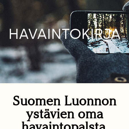
HAVAINTOKIRJA
Suomen Luonnon
ystävien oma
havaintopalsta.