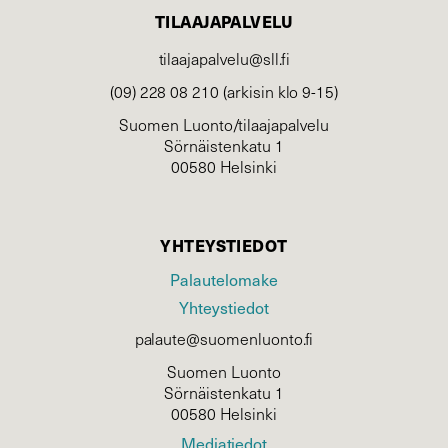
TILAAJAPALVELU
tilaajapalvelu@sll.fi
(09) 228 08 210 (arkisin klo 9-15)
Suomen Luonto/tilaajapalvelu
Sörnäistenkatu 1
00580 Helsinki
YHTEYSTIEDOT
Palautelomake
Yhteystiedot
palaute@suomenluonto.fi
Suomen Luonto
Sörnäistenkatu 1
00580 Helsinki
Mediatiedot