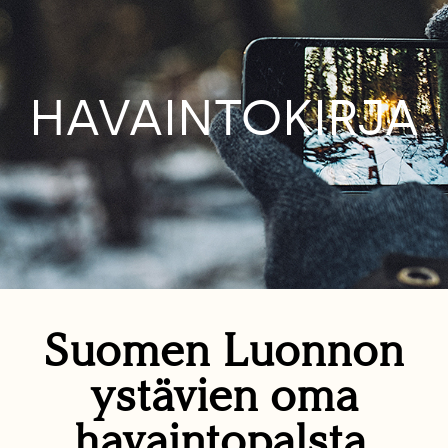
HAVAINTOKIRJA
Suomen Luonnon
ystävien oma
havaintopalsta.