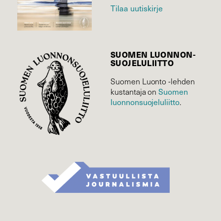
Tilaa uutiskirje
SUOMEN LUONNON­
SUOJELU­LIITTO
Suomen Luonto -lehden
kustantaja on
Suomen
luonnonsuojelu­liitto
.