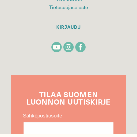
Tietosuojaseloste
KIRJAUDU
TILAA
SUOMEN
LUONNON
UUTIS­KIRJE
Sähköpostiosoite