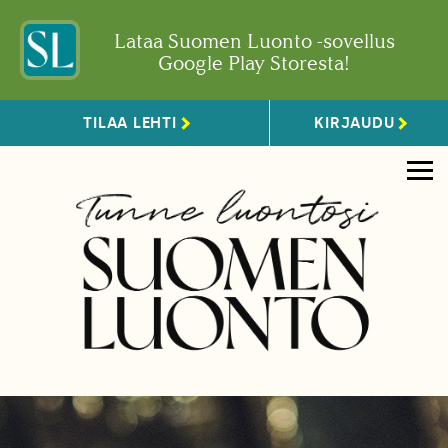
Lataa Suomen Luonto -sovellus
Google Play Storesta!
TILAA LEHTI
KIRJAUDU