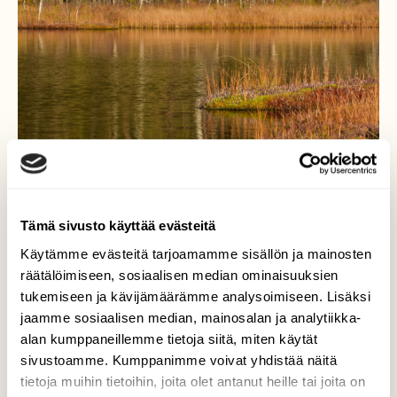
Tämä sivusto käyttää evästeitä
Käytämme evästeitä tarjoamamme sisällön ja mainosten
räätälöimiseen, sosiaalisen median ominaisuuksien
tukemiseen ja kävijämäärämme analysoimiseen. Lisäksi
Syksyn monen väriset
jaamme sosiaalisen median, mainosalan ja analytiikka-
sammalet
alan kumppaneillemme tietoja siitä, miten käytät
sivustoamme. Kumppanimme voivat yhdistää näitä
Värien hehku löytyy myös sammaleista
tietoja muihin tietoihin, joita olet antanut heille tai joita on