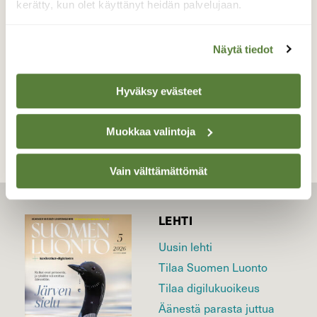
kerätty, kun olet käyttänyt heidän palvelujaan.
Valokuvaaja: Lahja Toivanen, Nurmes Mujejärvi
04.10.2020
Näytä tiedot
TAKAISIN LISTAAN
Hyväksy evästeet
Muokkaa valintoja
Vain välttämättömät
LEHTI
Uusin lehti
Tilaa Suomen Luonto
Tilaa digilukuoikeus
Äänestä parasta juttua