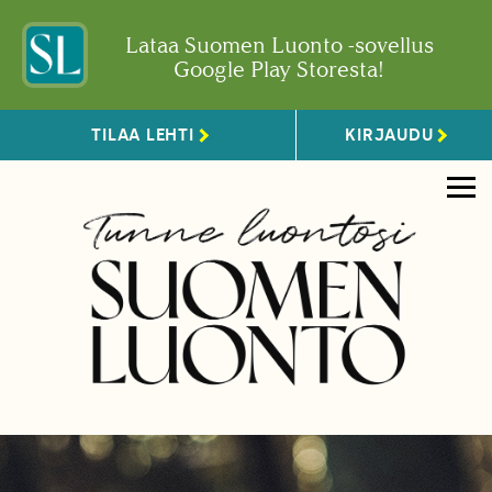
Lataa Suomen Luonto -sovellus
Google Play Storesta!
TILAA LEHTI
KIRJAUDU