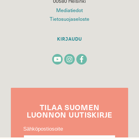
00580 Helsinki
Mediatiedot
Tietosuojaseloste
KIRJAUDU
TILAA
SUOMEN
LUONNON
UUTIS­KIRJE
Sähköpostiosoite