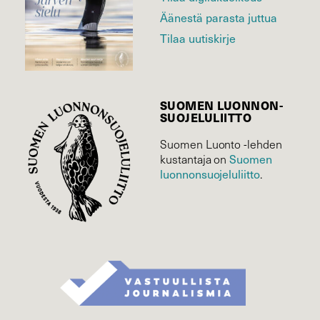
Äänestä parasta juttua
Tilaa uutiskirje
SUOMEN LUONNON­
SUOJELU­LIITTO
Suomen Luonto -lehden
kustantaja on
Suomen
luonnonsuojelu­liitto
.