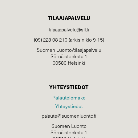
TILAAJAPALVELU
tilaajapalvelu@sll.fi
(09) 228 08 210 (arkisin klo 9-15)
Suomen Luonto/tilaajapalvelu
Sörnäistenkatu 1
00580 Helsinki
YHTEYSTIEDOT
Palautelomake
Yhteystiedot
palaute@suomenluonto.fi
Suomen Luonto
Sörnäistenkatu 1