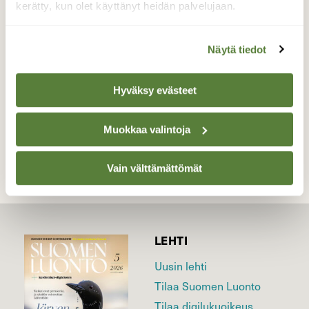
Nämä kauniin, syksyn väriset sienet ja
kerätty, kun olet käyttänyt heidän palvelujaan.
vaaleat sienet kasvoivat kiviaidan vieressä.
Näytä tiedot
Valokuvaaja: Maarit Pietiläinen, Ulvila. 25.8.2021
Hyväksy evästeet
TAKAISIN LISTAAN
Muokkaa valintoja
Vain välttämättömät
LEHTI
Uusin lehti
Tilaa Suomen Luonto
Tilaa digilukuoikeus