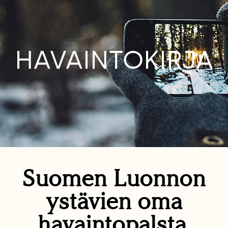
HAVAINTOKIRJA
Suomen Luonnon
ystävien oma
havaintopalsta.