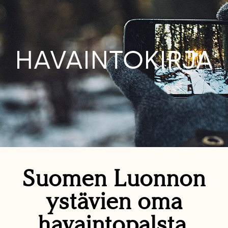
HAVAINTOKIRJA
Suomen Luonnon
ystävien oma
havaintopalsta.