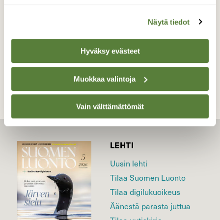
Valokuvaaja: Juhani Peltonen, Turku 26.10.2022
Näytä tiedot
Hyväksy evästeet
TAKAISIN LISTAAN
Muokkaa valintoja
Vain välttämättömät
LEHTI
Uusin lehti
Tilaa Suomen Luonto
Tilaa digilukuoikeus
Äänestä parasta juttua