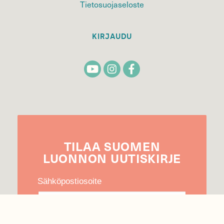
Tietosuojaseloste
KIRJAUDU
TILAA
SUOMEN
LUONNON
UUTIS­KIRJE
Sähköpostiosoite