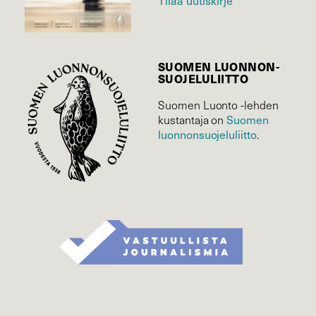
Tilaa uutiskirje
SUOMEN LUONNON­
SUOJELU­LIITTO
Suomen Luonto -lehden
Suomen
kustantaja on
luonnonsuojelu­liitto
.