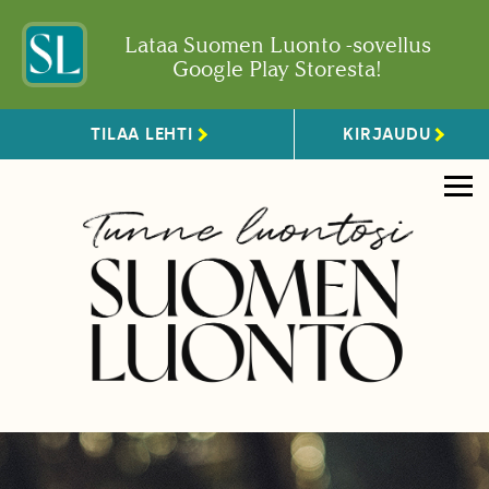
Lataa Suomen Luonto -sovellus
Google Play Storesta!
TILAA LEHTI
KIRJAUDU