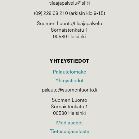
tilaajapalvelu@sll.fi
(09) 228 08 210 (arkisin klo 9-15)
Suomen Luonto/tilaajapalvelu
Sörnäistenkatu 1
00580 Helsinki
YHTEYSTIEDOT
Palautelomake
Yhteystiedot
palaute@suomenluonto.fi
Suomen Luonto
Sörnäistenkatu 1
00580 Helsinki
Mediatiedot
Tietosuojaseloste