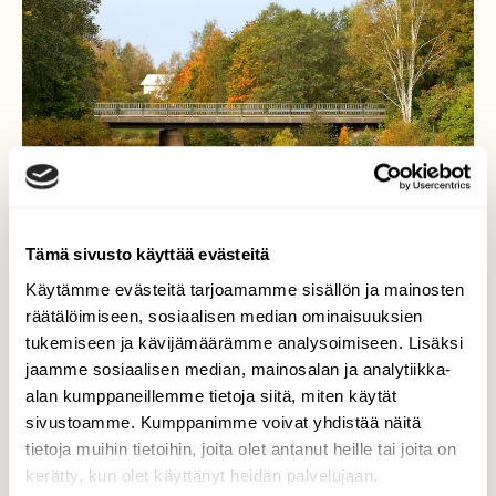
Tämä sivusto käyttää evästeitä
Käytämme evästeitä tarjoamamme sisällön ja mainosten
räätälöimiseen, sosiaalisen median ominaisuuksien
tukemiseen ja kävijämäärämme analysoimiseen. Lisäksi
jaamme sosiaalisen median, mainosalan ja analytiikka-
Syksyn värejä....
alan kumppaneillemme tietoja siitä, miten käytät
sivustoamme. Kumppanimme voivat yhdistää näitä
28.09.2014 Syksyn värejä Merikarvianjoella :)
tietoja muihin tietoihin, joita olet antanut heille tai joita on
kerätty, kun olet käyttänyt heidän palvelujaan.
Valokuvaaja: Sakari Sipilä, Merikarvia 28.09.2014