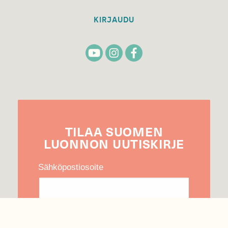
KIRJAUDU
TILAA
SUOMEN
LUONNON
UUTIS­KIRJE
Sähköpostiosoite
Hyväksyn tietojeni käytön uutiskirjeen
lähettämiseen