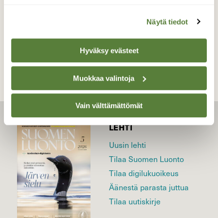
Näytä tiedot
TAKAISIN LISTAAN
Hyväksy evästeet
Muokkaa valintoja
Vain välttämättömät
LEHTI
Uusin lehti
Tilaa Suomen Luonto
Tilaa digilukuoikeus
Äänestä parasta juttua
Tilaa uutiskirje