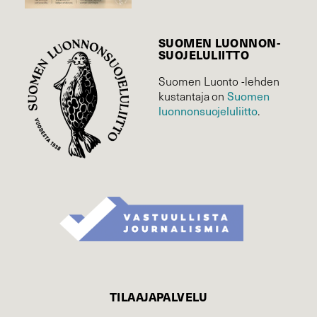
SUOMEN LUONNON­
SUOJELU­LIITTO
Suomen Luonto -lehden
Suomen
kustantaja on
luonnonsuojelu­liitto
.
TILAAJAPALVELU