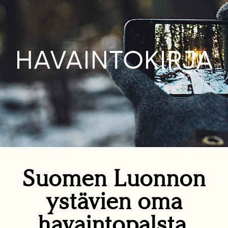
HAVAINTOKIRJA
Suomen Luonnon
ystävien oma
havaintopalsta.