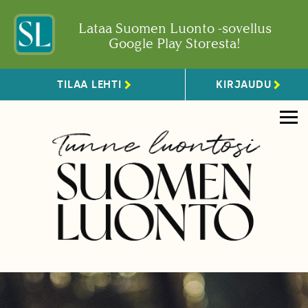
Lataa Suomen Luonto -sovellus
Google Play Storesta!
TILAA LEHTI
KIRJAUDU