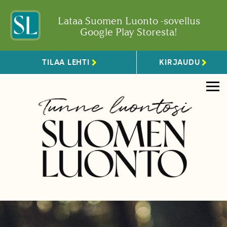
Lataa Suomen Luonto -sovellus
Google Play Storesta!
TILAA LEHTI
KIRJAUDU