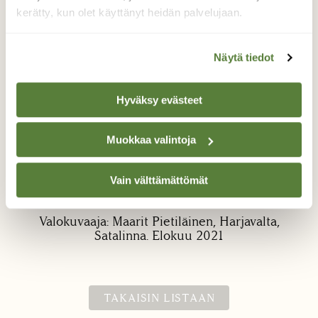
kerätty, kun olet käyttänyt heidän palvelujaan.
Näytä tiedot
Hyväksy evästeet
Syksyn värejä mustikan-ja
Muokkaa valintoja
juolukan varvuissa.
Niin kauniin punaisia sävyjä on jo mustikan-
Vain välttämättömät
ja juolukan varvuissa..
Valokuvaaja: Maarit Pietiläinen, Harjavalta,
Satalinna. Elokuu 2021
TAKAISIN LISTAAN