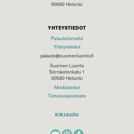
00580 Helsinki
YHTEYSTIEDOT
Palautelomake
Yhteystiedot
palaute@suomenluonto.fi
Suomen Luonto
Sörnäistenkatu 1
00580 Helsinki
Mediatiedot
Tietosuojaseloste
KIRJAUDU