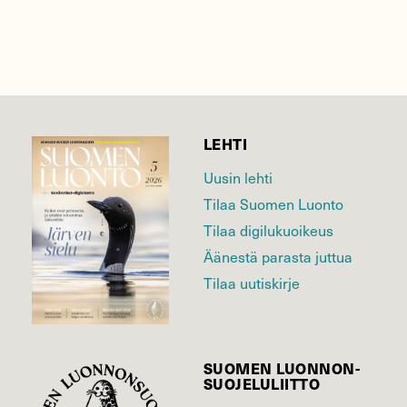
LEHTI
Uusin lehti
Tilaa Suomen Luonto
Tilaa digilukuoikeus
Äänestä parasta juttua
Tilaa uutiskirje
SUOMEN LUONNON­
SUOJELU­LIITTO