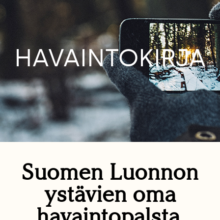
HAVAINTOKIRJA
Suomen Luonnon
ystävien oma
havaintopalsta.