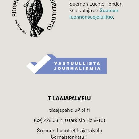
Suomen Luonto -lehden
Suomen
kustantaja on
luonnonsuojelu­liitto
.
TILAAJAPALVELU
tilaajapalvelu@sll.fi
(09) 228 08 210 (arkisin klo 9-15)
Suomen Luonto/tilaajapalvelu
Sörnäistenkatu 1