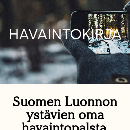
HAVAINTOKIRJA
Suomen Luonnon
ystävien oma
havaintopalsta.