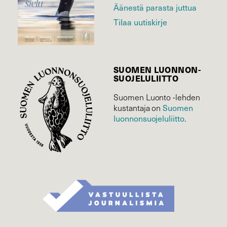
Äänestä parasta juttua
Tilaa uutiskirje
SUOMEN LUONNON­
SUOJELU­LIITTO
Suomen Luonto -lehden
kustantaja on
Suomen
luonnonsuojelu­liitto
.