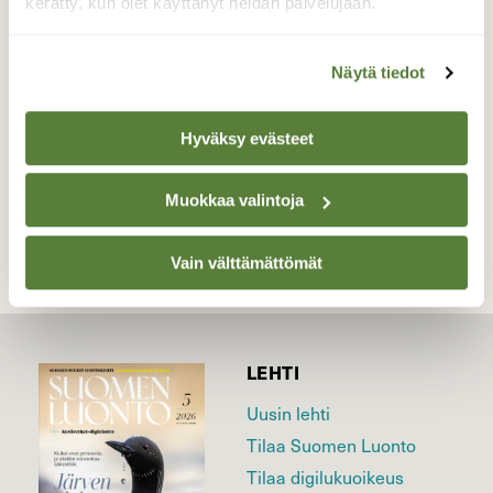
syysvärin.
kerätty, kun olet käyttänyt heidän palvelujaan.
Valokuvaaja: Pirkko Tuulihovi, Jyväskylä, Tourula
6.9.2025
Näytä tiedot
Hyväksy evästeet
TAKAISIN LISTAAN
Muokkaa valintoja
Vain välttämättömät
LEHTI
Uusin lehti
Tilaa Suomen Luonto
Tilaa digilukuoikeus