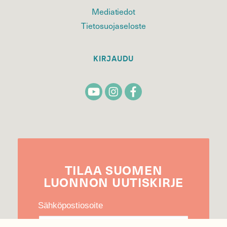
Mediatiedot
Tietosuojaseloste
KIRJAUDU
TILAA
SUOMEN
LUONNON
UUTIS­KIRJE
Sähköpostiosoite