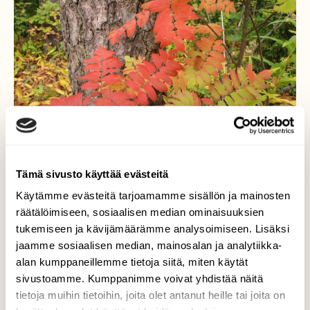
Tämä sivusto käyttää evästeitä
Käytämme evästeitä tarjoamamme sisällön ja mainosten
räätälöimiseen, sosiaalisen median ominaisuuksien
tukemiseen ja kävijämäärämme analysoimiseen. Lisäksi
jaamme sosiaalisen median, mainosalan ja analytiikka-
Syksyn värejä - pihlaja
alan kumppaneillemme tietoja siitä, miten käytät
sivustoamme. Kumppanimme voivat yhdistää näitä
Pihlajan lehdet ovat saaneet kauniin
tietoja muihin tietoihin, joita olet antanut heille tai joita on