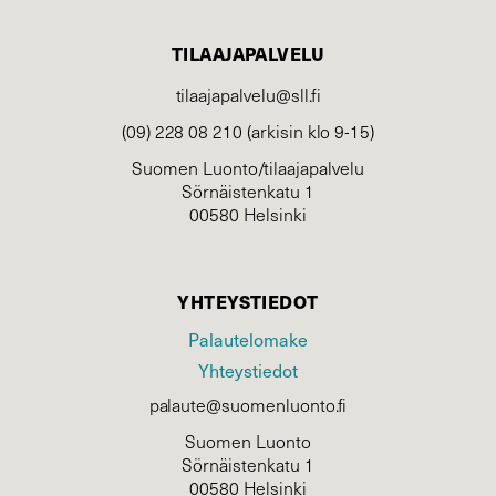
TILAAJAPALVELU
tilaajapalvelu@sll.fi
(09) 228 08 210 (arkisin klo 9-15)
Suomen Luonto/tilaajapalvelu
Sörnäistenkatu 1
00580 Helsinki
YHTEYSTIEDOT
Palautelomake
Yhteystiedot
palaute@suomenluonto.fi
Suomen Luonto
Sörnäistenkatu 1
00580 Helsinki