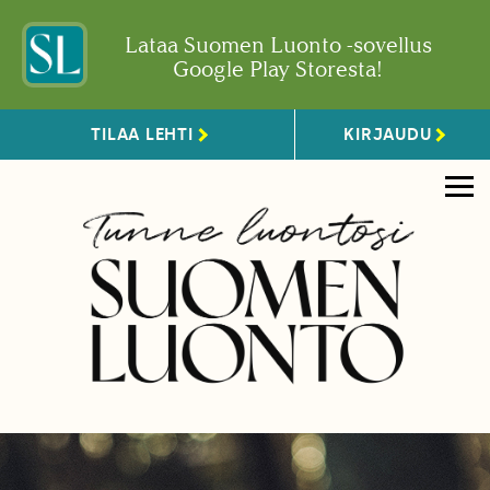
Lataa Suomen Luonto -sovellus
Google Play Storesta!
TILAA LEHTI
KIRJAUDU