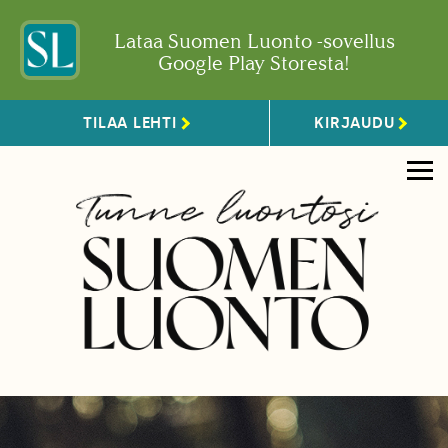
Lataa Suomen Luonto -sovellus
Google Play Storesta!
TILAA LEHTI
KIRJAUDU