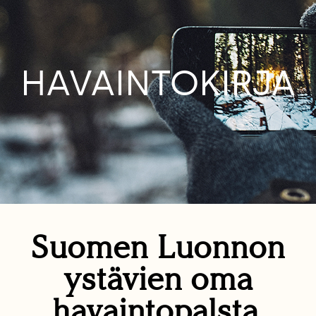
HAVAINTOKIRJA
Suomen Luonnon
ystävien oma
havaintopalsta.