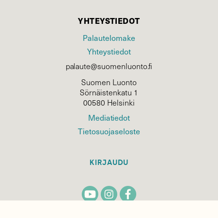
YHTEYSTIEDOT
Palautelomake
Yhteystiedot
palaute@suomenluonto.fi
Suomen Luonto
Sörnäistenkatu 1
00580 Helsinki
Mediatiedot
Tietosuojaseloste
KIRJAUDU