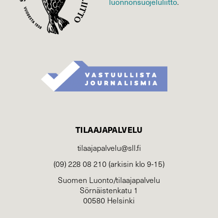
luonnonsuojelu­liitto
.
TILAAJAPALVELU
tilaajapalvelu@sll.fi
(09) 228 08 210 (arkisin klo 9-15)
Suomen Luonto/tilaajapalvelu
Sörnäistenkatu 1
00580 Helsinki