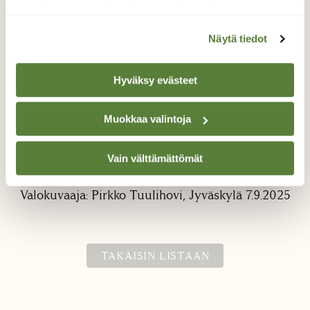
Näytä tiedot
Hyväksy evästeet
Syksyn värejä - vuohenputki
Muokkaa valintoja
Vuohenputken lehdet ovat saaneet
Vain välttämättömät
syysvärityksen.
Valokuvaaja: Pirkko Tuulihovi, Jyväskylä 7.9.2025
TAKAISIN LISTAAN