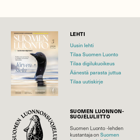
LEHTI
Uusin lehti
Tilaa Suomen Luonto
Tilaa digilukuoikeus
Äänestä parasta juttua
Tilaa uutiskirje
SUOMEN LUONNON­
SUOJELU­LIITTO
Suomen Luonto -lehden
Suomen
kustantaja on