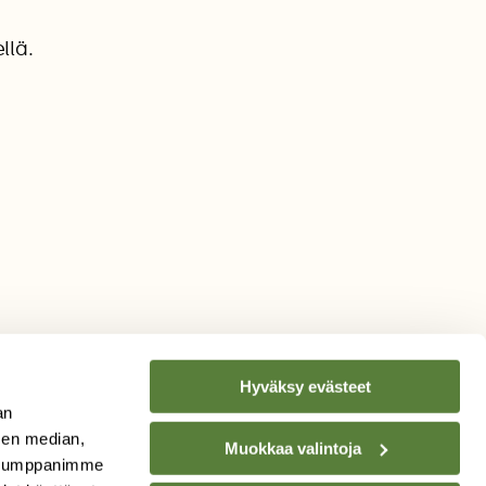
llä.
Hyväksy evästeet
an
sen median,
Muokkaa valintoja
. Kumppanimme
TILAA
SUOMEN