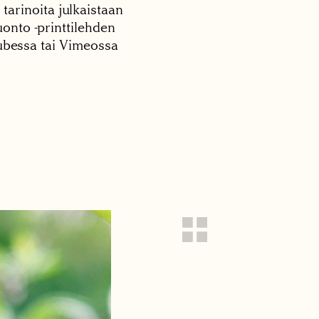
 tarinoita julkaistaan
onto -printtilehden
tubessa tai Vimeossa