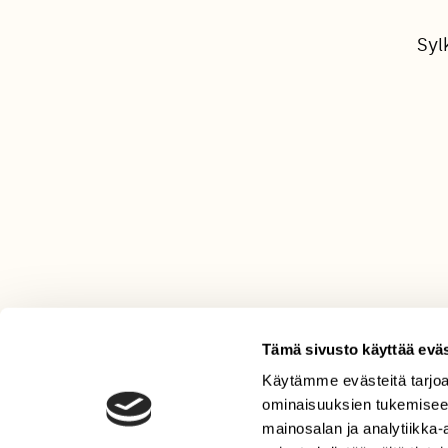
Syl
Tämä sivusto käyttää eväs
Käytämme evästeitä tarjoa
LEHTI
ominaisuuksien tukemisee
Uusin lehti
mainosalan ja analytiikka