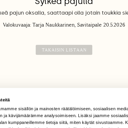
Sylkeä pajulla
keä pajun oksalla, saattaapi olla jotain toukkia sie
Valokuvaaja: Tarja Naukkarinen, Savitaipale 20.5.2026
TAKAISIN LISTAAN
teitä
mamme sisällön ja mainosten räätälöimiseen, sosiaalisen medi
TILAAJAPALVELU
n ja kävijämäärämme analysoimiseen. Lisäksi jaamme sosiaali
tilaajapalvelu@sll.fi
-alan kumppaneillemme tietoja siitä, miten käytät sivustoamme