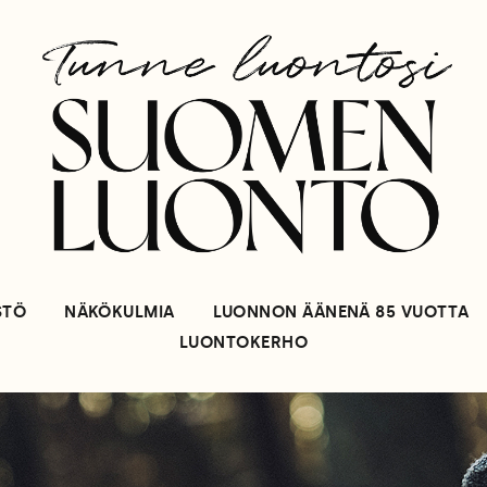
STÖ
NÄKÖKULMIA
LUONNON ÄÄNENÄ 85 VUOTTA
LUONTOKERHO