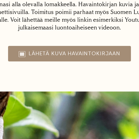
nasi alla olevalla lomakkeella. Havaintokirjan kuvia ja
tisivuilla. Toimitus poimii parhaat myös Suomen Lu
alle. Voit lähettää meille myös linkin esimerkiksi You
julkaisemaasi luontoaiheiseen videoon.
LÄHETÄ KUVA HAVAINTOKIRJAAN