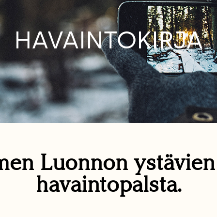
HAVAINTOKIRJA
en Luonnon ystävie
havaintopalsta.