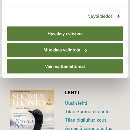
Kylämäki, Turku
Valokuvaaja: Juhani Peltonen, Turku 11.10.2022
Näytä tiedot
Hyväksy evästeet
TAKAISIN LISTAAN
Muokkaa valintoja
Vain välttämättömät
LEHTI
Uusin lehti
Tilaa Suomen Luonto
Tilaa digilukuoikeus
Äänestä parasta juttua