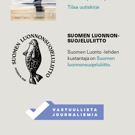
Tilaa uutiskirje
SUOMEN LUONNON­
SUOJELU­LIITTO
Suomen Luonto -lehden
Suomen
kustantaja on
luonnonsuojelu­liitto
.