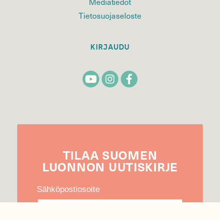
Mediatiedot
Tietosuojaseloste
KIRJAUDU
TILAA
SUOMEN
LUONNON
UUTIS­KIRJE
Sähköpostiosoite