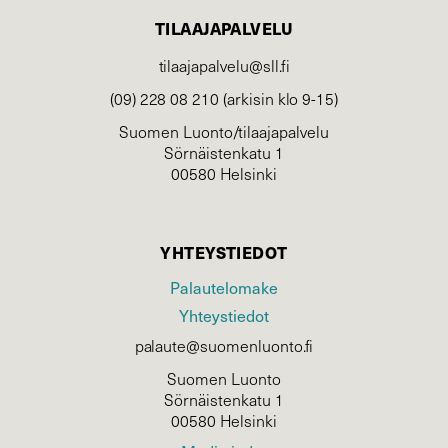
TILAAJAPALVELU
tilaajapalvelu@sll.fi
(09) 228 08 210 (arkisin klo 9-15)
Suomen Luonto/tilaajapalvelu
Sörnäistenkatu 1
00580 Helsinki
YHTEYSTIEDOT
Palautelomake
Yhteystiedot
palaute@suomenluonto.fi
Suomen Luonto
Sörnäistenkatu 1
00580 Helsinki