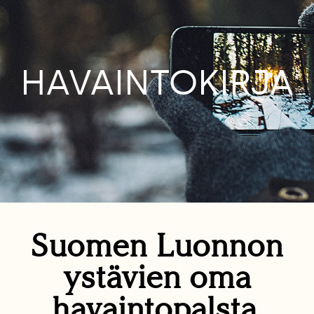
HAVAINTOKIRJA
Suomen Luonnon
ystävien oma
havaintopalsta.