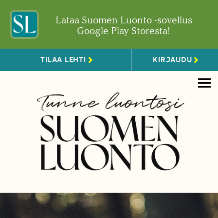
Lataa Suomen Luonto -sovellus
Google Play Storesta!
TILAA LEHTI
KIRJAUDU