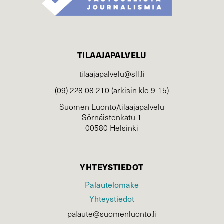
TILAAJAPALVELU
tilaajapalvelu@sll.fi
(09) 228 08 210 (arkisin klo 9-15)
Suomen Luonto/tilaajapalvelu
Sörnäistenkatu 1
00580 Helsinki
YHTEYSTIEDOT
Palautelomake
Yhteystiedot
palaute@suomenluonto.fi