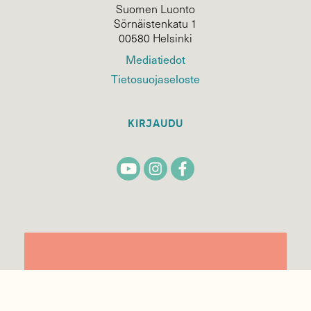
Suomen Luonto
Sörnäistenkatu 1
00580 Helsinki
Mediatiedot
Tietosuojaseloste
KIRJAUDU
TILAA
SUOMEN
LUONNON
UUTIS­KIRJE