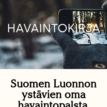
HAVAINTOKIRJA
Suomen Luonnon
ystävien oma
havaintopalsta.