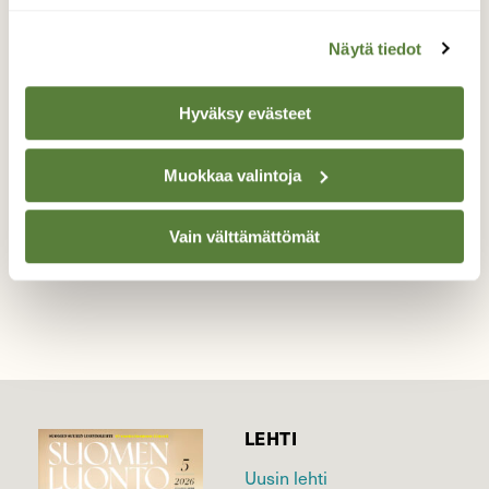
Syyhyttää niin!
Näytä tiedot
Kyhmyjoutsenella on huolto tauko.
Hyväksy evästeet
Valokuvaaja: Reijo Juurinen, Töölönlahti Kesäkuu
Muokkaa valintoja
TAKAISIN LISTAAN
Vain välttämättömät
LEHTI
Uusin lehti