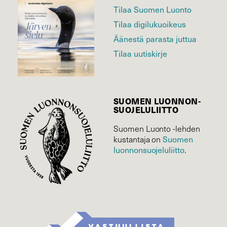
Tilaa Suomen Luonto
Tilaa digilukuoikeus
Äänestä parasta juttua
Tilaa uutiskirje
SUOMEN LUONNON­
SUOJELU­LIITTO
Suomen Luonto -lehden
Suomen
kustantaja on
luonnonsuojelu­liitto
.