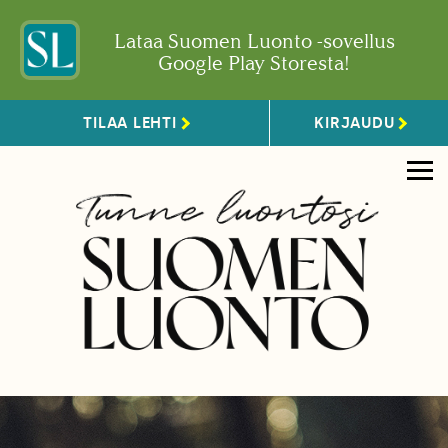
Lataa Suomen Luonto -sovellus
Google Play Storesta!
TILAA LEHTI
KIRJAUDU