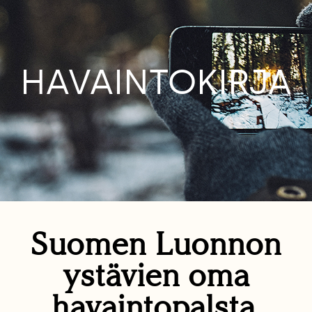
HAVAINTOKIRJA
Suomen Luonnon
ystävien oma
havaintopalsta.