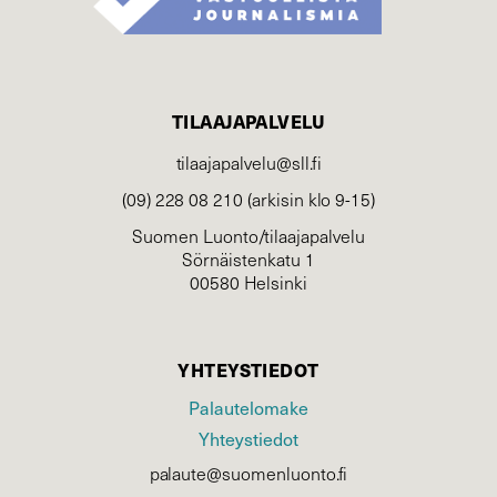
TILAAJAPALVELU
tilaajapalvelu@sll.fi
(09) 228 08 210 (arkisin klo 9-15)
Suomen Luonto/tilaajapalvelu
Sörnäistenkatu 1
00580 Helsinki
YHTEYSTIEDOT
Palautelomake
Yhteystiedot
palaute@suomenluonto.fi