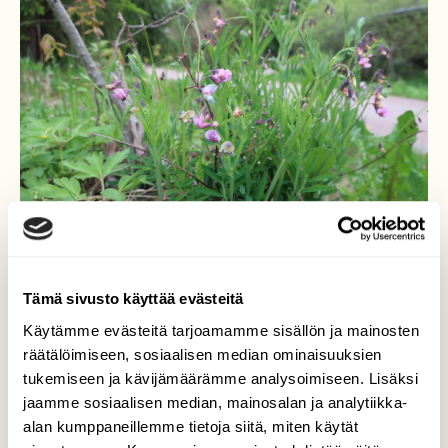
Tämä sivusto käyttää evästeitä
Käytämme evästeitä tarjoamamme sisällön ja mainosten
Syylälinnunherne
räätälöimiseen, sosiaalisen median ominaisuuksien
tukemiseen ja kävijämäärämme analysoimiseen. Lisäksi
Keväällä kukkii lehtomaisissa metsissä
jaamme sosiaalisen median, mainosalan ja analytiikka-
värikäs kevätlinnunherne. Niitä on täällä
alan kumppaneillemme tietoja siitä, miten käytät
paljon. Nyt löytyi tien pientareelta