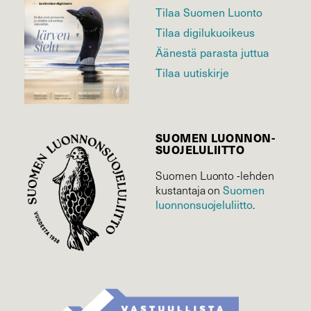
Tilaa Suomen Luonto
Tilaa digilukuoikeus
Äänestä parasta juttua
Tilaa uutiskirje
SUOMEN LUONNON­
SUOJELU­LIITTO
Suomen Luonto -lehden
kustantaja on
Suomen
luonnonsuojelu­liitto
.