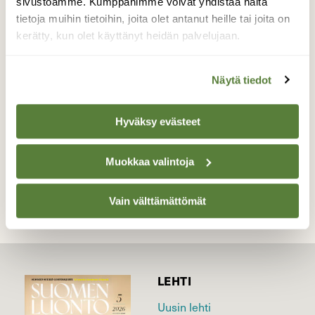
sivustoamme. Kumppanimme voivat yhdistää näitä
haaleamman värinen ja kapeampilehtinen
tietoja muihin tietoihin, joita olet antanut heille tai joita on
syylälinnunherne. Näyttää kirjallisuuden
kerätty, kun olet käyttänyt heidän palvelujaan.
mukaan olevan eteläinen laji, sopii
Uudellemaalle.
Näytä tiedot
Valokuvaaja: Arja Pohto, Kirkkonummi 20.5.2026
Hyväksy evästeet
TAKAISIN LISTAAN
Muokkaa valintoja
Vain välttämättömät
LEHTI
Uusin lehti