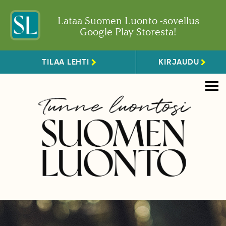
Lataa Suomen Luonto -sovellus
Google Play Storesta!
TILAA LEHTI
KIRJAUDU