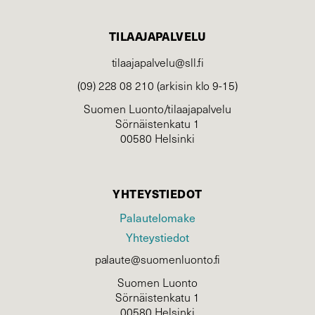
TILAAJAPALVELU
tilaajapalvelu@sll.fi
(09) 228 08 210 (arkisin klo 9-15)
Suomen Luonto/tilaajapalvelu
Sörnäistenkatu 1
00580 Helsinki
YHTEYSTIEDOT
Palautelomake
Yhteystiedot
palaute@suomenluonto.fi
Suomen Luonto
Sörnäistenkatu 1
00580 Helsinki