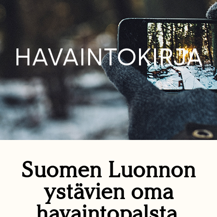
HAVAINTOKIRJA
Suomen Luonnon
ystävien oma
havaintopalsta.