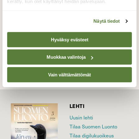
auringonnousunaikaan… Kaunista! Kaarina
kerätty, kun olet käyttänyt heidän palvelujaan.
5.9.
Valokuvaaja: Juhani Peltonen, Kaarina 5.9.2022
Näytä tiedot
Hyväksy evästeet
TAKAISIN LISTAAN
Muokkaa valintoja
Vain välttämättömät
LEHTI
Uusin lehti
Tilaa Suomen Luonto
Tilaa digilukuoikeus