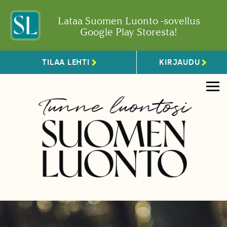
Lataa Suomen Luonto -sovellus
Google Play Storesta!
TILAA LEHTI
KIRJAUDU