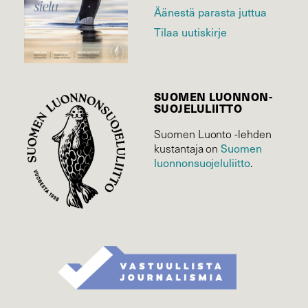
Äänestä parasta juttua
Tilaa uutiskirje
SUOMEN LUONNON­
SUOJELU­LIITTO
Suomen Luonto -lehden
kustantaja on
Suomen
luonnonsuojelu­liitto
.