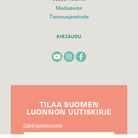
Mediatiedot
Tietosuojaseloste
KIRJAUDU
TILAA
SUOMEN
LUONNON
UUTIS­KIRJE
Sähköpostiosoite