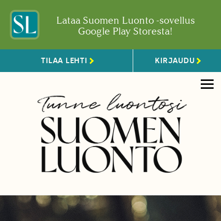
Lataa Suomen Luonto -sovellus
Google Play Storesta!
TILAA LEHTI
KIRJAUDU