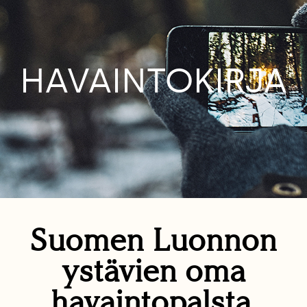
HAVAINTOKIRJA
Suomen Luonnon
ystävien oma
havaintopalsta.