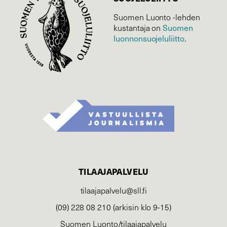
Suomen Luonto -lehden
Suomen
kustantaja on
luonnonsuojelu­liitto
.
TILAAJAPALVELU
tilaajapalvelu@sll.fi
(09) 228 08 210 (arkisin klo 9-15)
Suomen Luonto/tilaajapalvelu