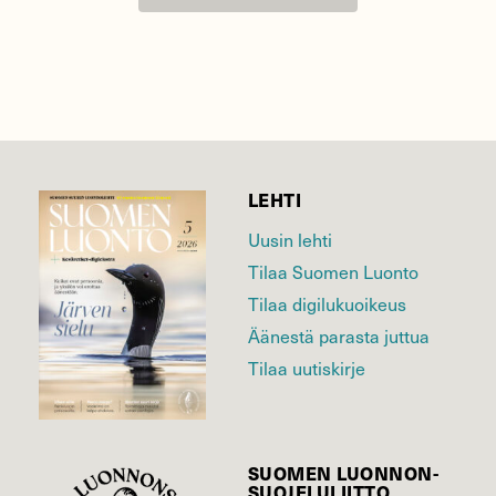
LEHTI
Uusin lehti
Tilaa Suomen Luonto
Tilaa digilukuoikeus
Äänestä parasta juttua
Tilaa uutiskirje
SUOMEN LUONNON­
SUOJELU­LIITTO