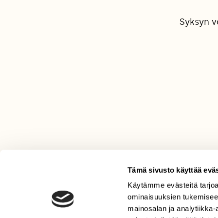
Syksyn v
Tämä sivusto käyttää eväs
Käytämme evästeitä tarjoa
LEHTI
ominaisuuksien tukemisee
Uusin lehti
mainosalan ja analytiikka