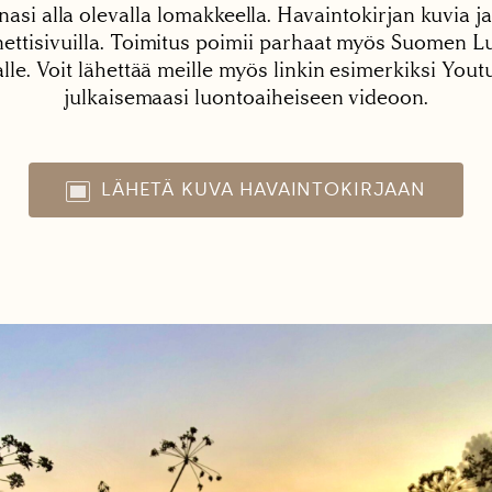
nasi alla olevalla lomakkeella. Havaintokirjan kuvia ja
tisivuilla. Toimitus poimii parhaat myös Suomen Lu
alle. Voit lähettää meille myös linkin esimerkiksi You
julkaisemaasi luontoaiheiseen videoon.
LÄHETÄ KUVA HAVAINTOKIRJAAN