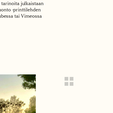
 tarinoita julkaistaan
onto -printtilehden
tubessa tai Vimeossa