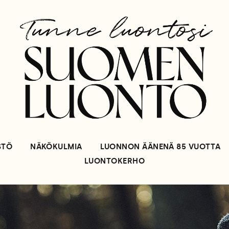
STÖ
NÄKÖKULMIA
LUONNON ÄÄNENÄ 85 VUOTTA
LUONTOKERHO