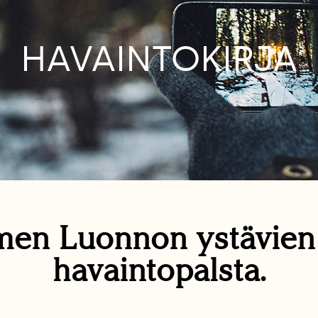
HAVAINTOKIRJA
en Luonnon ystävie
havaintopalsta.