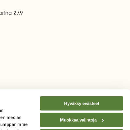
rina 27.9
Hyväksy evästeet
an
sen median,
Muokkaa valintoja
. Kumppanimme
TILAA
SUOMEN