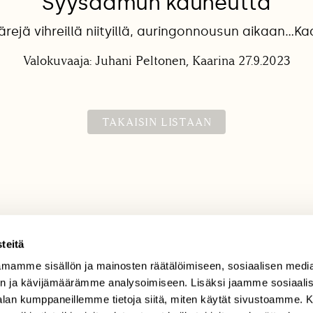
Syysaamun kauneutta
ärejä vihreillä niityillä, auringonnousun aikaan…Kaa
Valokuvaaja: Juhani Peltonen, Kaarina 27.9.2023
TAKAISIN LISTAAN
teitä
mamme sisällön ja mainosten räätälöimiseen, sosiaalisen medi
TILAAJAPALVELU
n ja kävijämäärämme analysoimiseen. Lisäksi jaamme sosiaali
tilaajapalvelu@sll.fi
-alan kumppaneillemme tietoja siitä, miten käytät sivustoamme