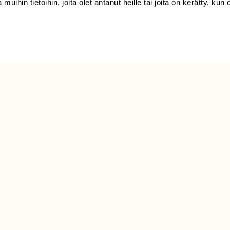
 muihin tietoihin, joita olet antanut heille tai joita on kerätty, kun 
(09) 228 08 210 (arkisin
klo 9-15)
Suomen
Luonto/tilaajapalvelu
Sörnäistenkatu 1
00580 Helsinki
ELU­
YHTEYSTIEDOT
ntaja on
Palautelomake
Yhteystiedot
palaute@suomenluonto.fi
Suomen Luonto
Sörnäistenkatu 1
00580 Helsinki
Mediatiedot
Tietosuojaseloste