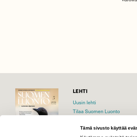
LEHTI
Uusin lehti
Tilaa Suomen Luonto
Tilaa digilukuoikeus
Tämä sivusto käyttää eväs
Äänestä parasta juttua