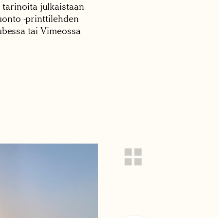
 tarinoita julkaistaan
onto -printtilehden
tubessa tai Vimeossa