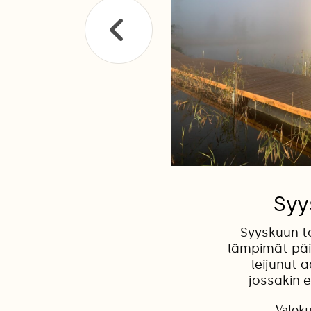
Syy
Syyskuun to
lämpimät päi
leijunut 
jossakin 
Valoku