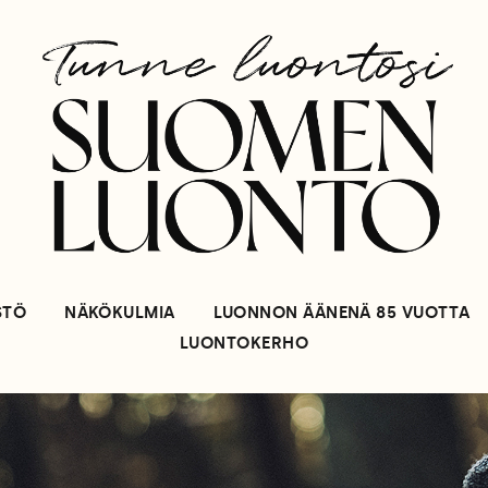
STÖ
NÄKÖKULMIA
LUONNON ÄÄNENÄ 85 VUOTTA
LUONTOKERHO