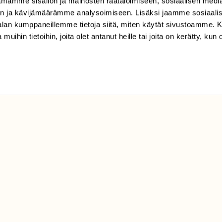
mamme sisällön ja mainosten räätälöimiseen, sosiaalisen medi
Sörnäistenkatu 1
n ja kävijämäärämme analysoimiseen. Lisäksi jaamme sosiaali
00580 Helsinki
-alan kumppaneillemme tietoja siitä, miten käytät sivustoamme
 muihin tietoihin, joita olet antanut heille tai joita on kerätty, kun 
ELU­
YHTEYSTIEDOT
ntaja on
Palautelomake
Yhteystiedot
palaute@suomenluonto.fi
Suomen Luonto
Sörnäistenkatu 1
00580 Helsinki
Mediatiedot
Tietosuojaseloste
KIRJAUDU