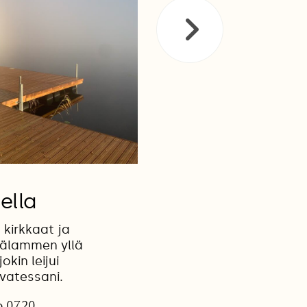
ella
 kirkkaat ja
rälammen yllä
kin leijui
vatessani.
o 07.20