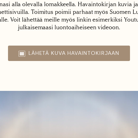
nasi alla olevalla lomakkeella. Havaintokirjan kuvia ja
tisivuilla. Toimitus poimii parhaat myös Suomen Lu
alle. Voit lähettää meille myös linkin esimerkiksi You
julkaisemaasi luontoaiheiseen videoon.
LÄHETÄ KUVA HAVAINTOKIRJAAN