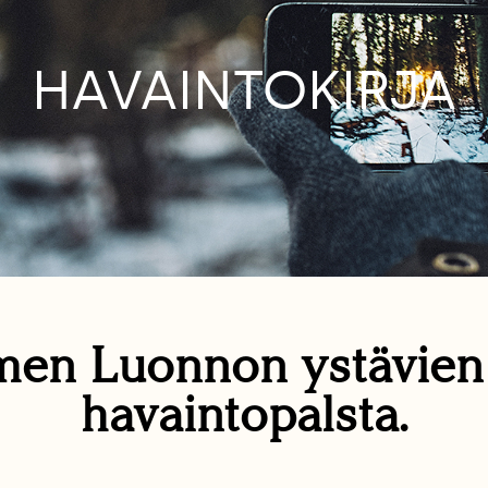
HAVAINTOKIRJA
en Luonnon ystävie
havaintopalsta.