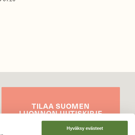
TILAA
SUOMEN
LUONNON
UUTIS­KIRJE
Sähköpostiosoite
Hyväksy evästeet