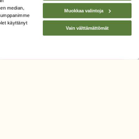
an
sen median,
Muokkaa valintoja
. Kumppanimme
Hyväksyn tietojeni käytön
olet käyttänyt
uutiskirjeen lähettämiseen
Vain välttämättömät
Tietosuojaseloste