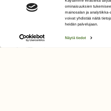
Tilaa uutiskirje
Käytämme evästeitä tarjoa
ominaisuuksien tukemisee
mainosalan ja analytiikka
voivat yhdistää näitä tietoja
SUOMEN LUONNON­SUOJ
LIITTO
heidän palvelujaan.
Suomen Luonto -lehden kusta
Näytä tiedot
Suomen luonnonsuojelu­liitto
.