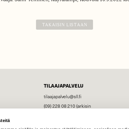
TAKAISIN LISTAAN
TILAAJAPALVELU
tilaajapalvelu@sll.fi
(09) 228 08 210 (arkisin
klo 9-15)
teitä
Suomen
Luonto/tilaajapalvelu