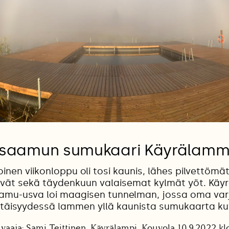
saamun sumukaari Käyrälamm
inen viikonloppu oli tosi kaunis, lähes pilvettömät
vät sekä täydenkuun valaisemat kylmät yöt. Käy
aamu-usva loi maagisen tunnelman, jossa oma varjo
etäisyydessä lammen yllä kaunista sumukaarta ku
vaaja: Sami Teittinen, Käyrälampi, Kouvola 10.9.2022 kl