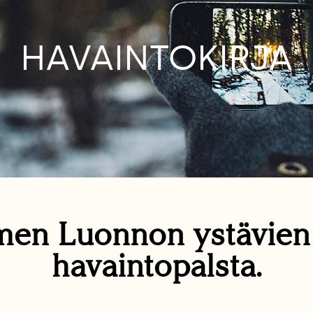
HAVAINTOKIRJA
en Luonnon ystävie
havaintopalsta.