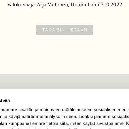
Valokuvaaja: Arja Valtonen, Holma Lahti 7.10.2022
TAKAISIN LISTAAN
TILAAJAPALVELU
teitä
tilaajapalvelu@sll.fi
mamme sisällön ja mainosten räätälöimiseen, sosiaalisen medi
(09) 228 08 210 (arkisin
klo 9-15)
n ja kävijämäärämme analysoimiseen. Lisäksi jaamme sosiaali
-alan kumppaneillemme tietoja siitä, miten käytät sivustoamme
Suomen