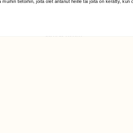
 muihin tietoihin, joita olet antanut heille tai joita on kerätty, kun 
Luonto/tilaajapalvelu
Sörnäistenkatu 1
00580 Helsinki
ELU­
YHTEYSTIEDOT
ntaja on
Palautelomake
Yhteystiedot
palaute@suomenluonto.fi
Suomen Luonto
Sörnäistenkatu 1
00580 Helsinki
Mediatiedot
Tietosuojaseloste
KIRJAUDU