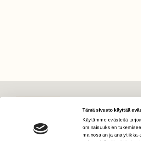
LEHTI
Tämä sivusto käyttää eväs
Uusin lehti
Tilaa Suomen Luonto
Käytämme evästeitä tarjoa
ominaisuuksien tukemisee
Tilaa digilukuoikeus
mainosalan ja analytiikka
Äänestä parasta juttua