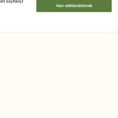
olet käyttänyt
Vain välttämättömät
Hyväksyn tietojeni käytön
uutiskirjeen lähettämiseen
Tietosuojaseloste