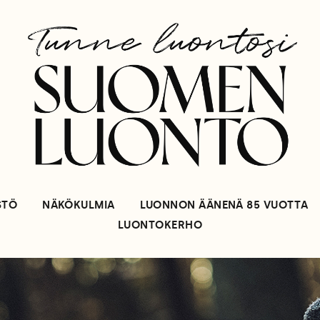
STÖ
NÄKÖKULMIA
LUONNON ÄÄNENÄ 85 VUOTTA
LUONTOKERHO