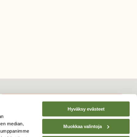
Hyväksy evästeet
TILAA
SUOMEN
an
LUONNON
UUTIS­KIRJE
sen median,
Muokkaa valintoja
. Kumppanimme
Sähköpostiosoite