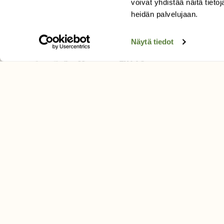
voivat yhdistää näitä tietoja
Tilaa uutiskirje
heidän palvelujaan.
Näytä tiedot
SUOMEN LUONNON­SUOJ
LIITTO
Suomen Luonto -lehden kusta
Suomen luonnonsuojelu­liitto
.