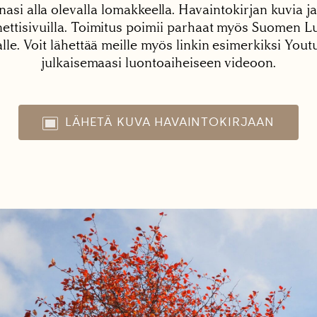
nasi alla olevalla lomakkeella. Havaintokirjan kuvia ja
tisivuilla. Toimitus poimii parhaat myös Suomen Lu
alle. Voit lähettää meille myös linkin esimerkiksi You
julkaisemaasi luontoaiheiseen videoon.
LÄHETÄ KUVA HAVAINTOKIRJAAN