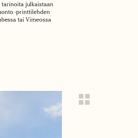
 tarinoita julkaistaan
onto -printtilehden
tubessa tai Vimeossa