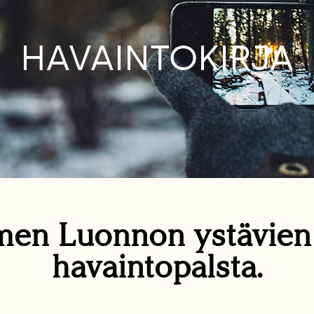
HAVAINTOKIRJA
en Luonnon ystävie
havaintopalsta.