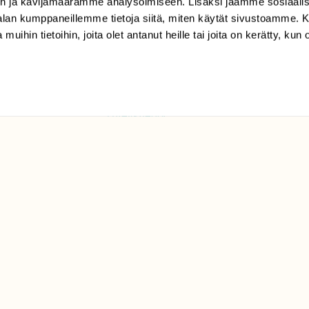
n ja kävijämäärämme analysoimiseen. Lisäksi jaamme sosiaali
Sörnäistenkatu 1
-alan kumppaneillemme tietoja siitä, miten käytät sivustoamme
00580 Helsinki
 muihin tietoihin, joita olet antanut heille tai joita on kerätty, kun 
ELU­
YHTEYSTIEDOT
ntaja on
Palautelomake
Yhteystiedot
palaute@suomenluonto.fi
Suomen Luonto
Sörnäistenkatu 1
00580 Helsinki
Mediatiedot
Tietosuojaseloste
KIRJAUDU