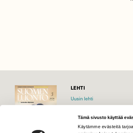
LEHTI
Uusin lehti
Tilaa Suomen Luonto
Tilaa digilukuoikeus
Tämä sivusto käyttää eväs
Äänestä parasta juttua
Käytämme evästeitä tarjoa
Tilaa uutiskirje