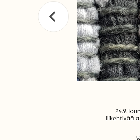
24.9. lo
liikehtivää 
V