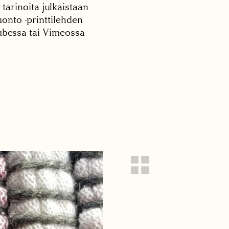
 tarinoita julkaistaan
onto -printtilehden
tubessa tai Vimeossa