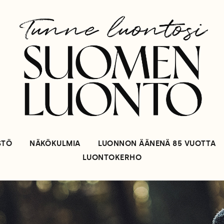
STÖ
NÄKÖKULMIA
LUONNON ÄÄNENÄ 85 VUOTTA
LUONTOKERHO