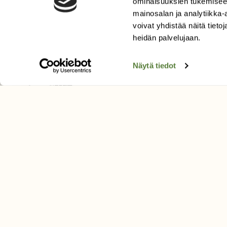
ominaisuuksien tukemisee
mainosalan ja analytiikka
voivat yhdistää näitä tietoja
heidän palvelujaan.
SUOMEN LUONNON­SUOJ
LIITTO
Näytä tiedot
Suomen Luonto -lehden kusta
Suomen luonnonsuojelu­liitto
.