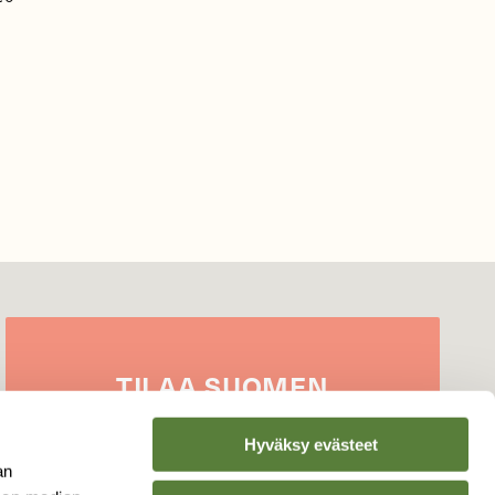
TILAA
SUOMEN
LUONNON
UUTIS­KIRJE
Hyväksy evästeet
Sähköpostiosoite
an