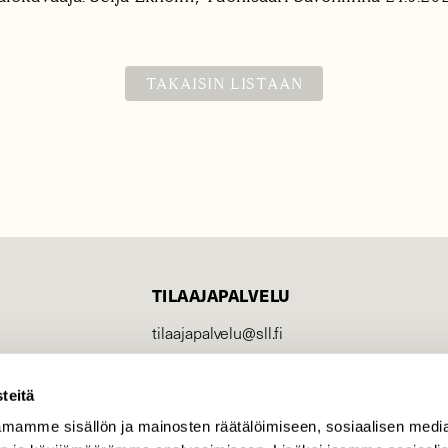
TAKAISIN LISTAAN
TILAAJAPALVELU
tilaajapalvelu@sll.fi
(09) 228 08 210 (arkisin
klo 9-15)
teitä
Suomen
mamme sisällön ja mainosten räätälöimiseen, sosiaalisen medi
Luonto/tilaajapalvelu