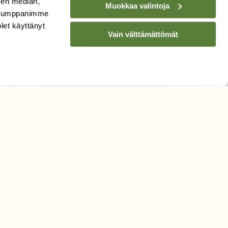
sen median,
Muokkaa valintoja
. Kumppanimme
olet käyttänyt
Vain välttämättömät
Hyväksyn tietojeni käytön
uutiskirjeen lähettämiseen
Tietosuojaseloste