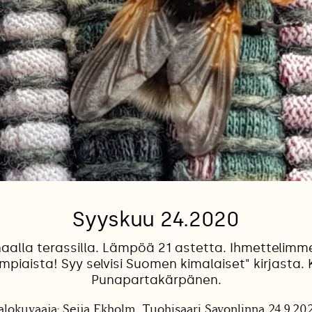
Syyskuu 24.2020
unaalla terassilla. Lämpöä 21 astetta. Ihmettelimm
ampiaista! Syy selvisi Suomen kimalaiset" kirjasta. 
Punapartakärpänen.
alokuvaaja: Seija Ekholm, Tuohisaari Savonlinna 24.9.20