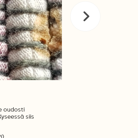
e oudosti
Kyseessä siis
20