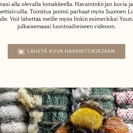
nasi alla olevalla lomakkeella. Havaintokirjan kuvia ja
tisivuilla. Toimitus poimii parhaat myös Suomen Lu
alle. Voit lähettää meille myös linkin esimerkiksi You
julkaisemaasi luontoaiheiseen videoon.
LÄHETÄ KUVA HAVAINTOKIRJAAN