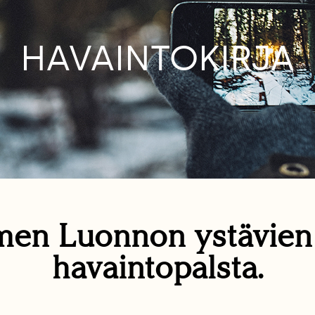
HAVAINTOKIRJA
en Luonnon ystävie
havaintopalsta.