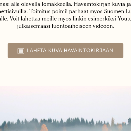
nasi alla olevalla lomakkeella. Havaintokirjan kuvia ja
tisivuilla. Toimitus poimii parhaat myös Suomen Lu
alle. Voit lähettää meille myös linkin esimerkiksi You
julkaisemaasi luontoaiheiseen videoon.
LÄHETÄ KUVA HAVAINTOKIRJAAN