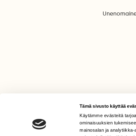
Unenomainen 
Tämä sivusto käyttää eväs
Käytämme evästeitä tarjoa
LEHTI
ominaisuuksien tukemisee
Uusin lehti
mainosalan ja analytiikka