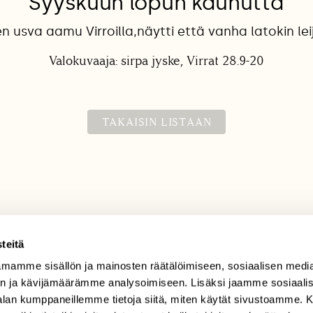
Syyskuun lopun kaunutta
usva aamu Virroilla,näytti että vanha latokin lei
Valokuvaaja: sirpa jyske, Virrat 28.9-20
TAKAISIN LISTAAN
teitä
mamme sisällön ja mainosten räätälöimiseen, sosiaalisen medi
TILAAJAPALVELU
n ja kävijämäärämme analysoimiseen. Lisäksi jaamme sosiaali
tilaajapalvelu@sll.fi
-alan kumppaneillemme tietoja siitä, miten käytät sivustoamme