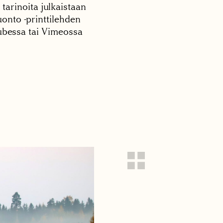
 tarinoita julkaistaan
onto -printtilehden
tubessa tai Vimeossa