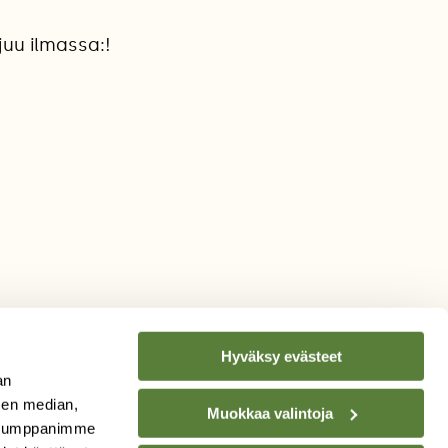
juu ilmassa:!
Hyväksy evästeet
an
sen median,
Muokkaa valintoja
. Kumppanimme
TILAA
SUOMEN