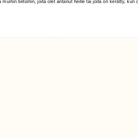
 muihin tietoihin, joita olet antanut heille tai joita on kerätty, kun 
(09) 228 08 210 (arkisin
klo 9-15)
Suomen
Luonto/tilaajapalvelu
Sörnäistenkatu 1
00580 Helsinki
ELU­
YHTEYSTIEDOT
ntaja on
Palautelomake
Yhteystiedot
palaute@suomenluonto.fi
Suomen Luonto
Sörnäistenkatu 1
00580 Helsinki
Mediatiedot
Tietosuojaseloste