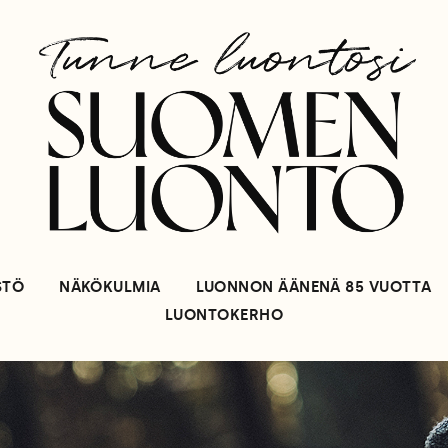
STÖ
NÄKÖKULMIA
LUONNON ÄÄNENÄ 85 VUOTTA
LUONTOKERHO