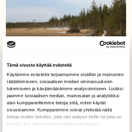
Tämä sivusto käyttää evästeitä
Käytämme evästeitä tarjoamamme sisällön ja mainosten
räätälöimiseen, sosiaalisen median ominaisuuksien
tukemiseen ja kävijämäärämme analysoimiseen. Lisäksi
jaamme sosiaalisen median, mainosalan ja analytiikka-
alan kumppaneillemme tietoja siitä, miten käytät
sivustoamme. Kumppanimme voivat yhdistää näitä
Syyspäivä suolla
tietoja muihin tietoihin, joita olet antanut heille tai joita on
kerätty, kun olet käyttänyt heidän palvelujaan.
Valokuvaaja: yrjo lukkari, Simo / Martimoaapa