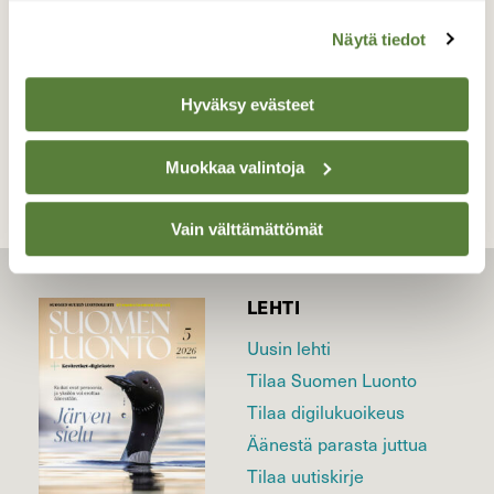
4.11.2016
Näytä tiedot
TAKAISIN LISTAAN
Hyväksy evästeet
Muokkaa valintoja
Vain välttämättömät
LEHTI
Uusin lehti
Tilaa Suomen Luonto
Tilaa digilukuoikeus
Äänestä parasta juttua
Tilaa uutiskirje