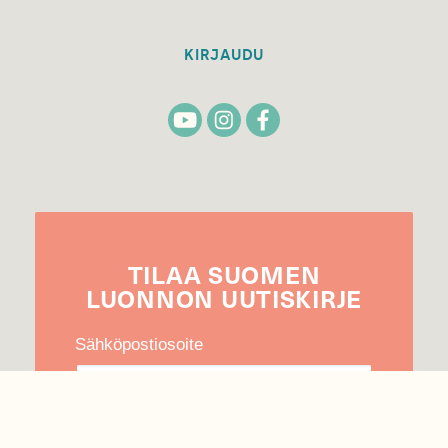
KIRJAUDU
TILAA
SUOMEN
LUONNON
UUTIS­KIRJE
Sähköpostiosoite
Hyväksyn tietojeni käytön uutiskirjeen