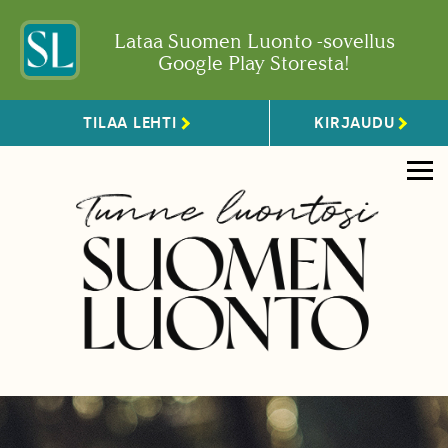
Lataa Suomen Luonto -sovellus
Google Play Storesta!
TILAA LEHTI
KIRJAUDU