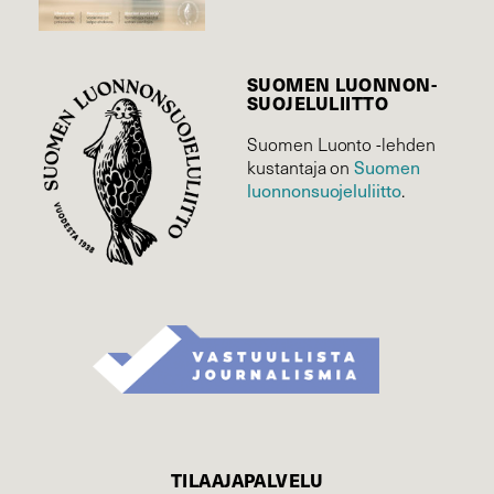
SUOMEN LUONNON­
SUOJELU­LIITTO
Suomen Luonto -lehden
kustantaja on
Suomen
luonnonsuojelu­liitto
.
TILAAJAPALVELU