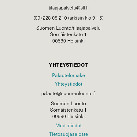
tilaajapalvelu@sll.fi
(09) 228 08 210 (arkisin klo 9-15)
Suomen Luonto/tilaajapalvelu
Sörnäistenkatu 1
00580 Helsinki
YHTEYSTIEDOT
Palautelomake
Yhteystiedot
palaute@suomenluonto.fi
Suomen Luonto
Sörnäistenkatu 1
00580 Helsinki
Mediatiedot
Tietosuojaseloste