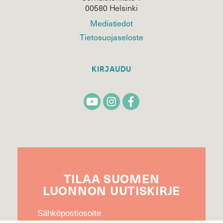
00580 Helsinki
Mediatiedot
Tietosuojaseloste
KIRJAUDU
TILAA
SUOMEN
LUONNON
UUTIS­KIRJE
Sähköpostiosoite