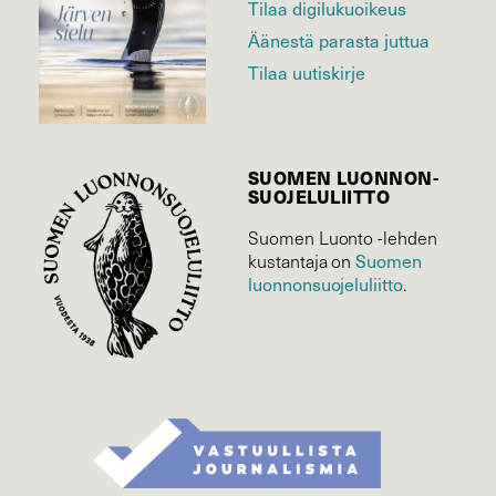
Tilaa digilukuoikeus
Äänestä parasta juttua
Tilaa uutiskirje
SUOMEN LUONNON­
SUOJELU­LIITTO
Suomen Luonto -lehden
Suomen
kustantaja on
luonnonsuojelu­liitto
.