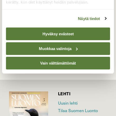
kerätty, kun olet käyttänyt heidän palvelujaan.
Rusakolle kelpaavat pienet oksatkin
lempipuista.
Näytä tiedot
Valokuvaaja: Reijo Juurinen, Veikkola Maaliskuu
Hyväksy evästeet
TAKAISIN LISTAAN
Muokkaa valintoja
Vain välttämättömät
LEHTI
Uusin lehti
Tilaa Suomen Luonto