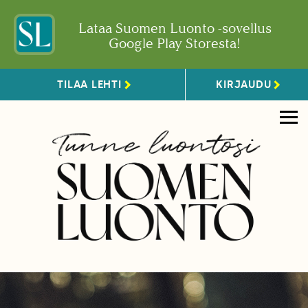
Lataa Suomen Luonto -sovellus
Google Play Storesta!
TILAA LEHTI
KIRJAUDU