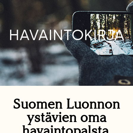
HAVAINTOKIRJA
Suomen Luonnon
ystävien oma
havaintopalsta.