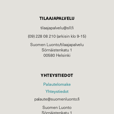
TILAAJAPALVELU
tilaajapalvelu@sll.fi
(09) 228 08 210 (arkisin klo 9-15)
Suomen Luonto/tilaajapalvelu
Sörnäistenkatu 1
00580 Helsinki
YHTEYSTIEDOT
Palautelomake
Yhteystiedot
palaute@suomenluonto.fi
Suomen Luonto
Sörnäistenkatu 1