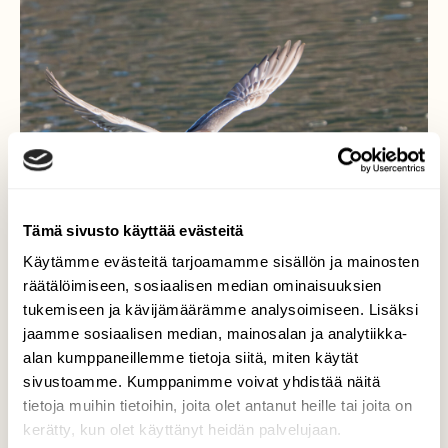
Tämä sivusto käyttää evästeitä
Käytämme evästeitä tarjoamamme sisällön ja mainosten
räätälöimiseen, sosiaalisen median ominaisuuksien
tukemiseen ja kävijämäärämme analysoimiseen. Lisäksi
jaamme sosiaalisen median, mainosalan ja analytiikka-
Täältä tullaan
alan kumppaneillemme tietoja siitä, miten käytät
sivustoamme. Kumppanimme voivat yhdistää näitä
Sinisorsa (Anas platyrhynchos)
tietoja muihin tietoihin, joita olet antanut heille tai joita on
kerätty, kun olet käyttänyt heidän palvelujaan.
Valokuvaaja: Markku Saarinen, Paimela 30.3