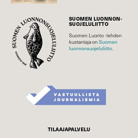
SUOMEN LUONNON­
SUOJELU­LIITTO
Suomen Luonto -lehden
Suomen
kustantaja on
luonnonsuojelu­liitto
.
TILAAJAPALVELU