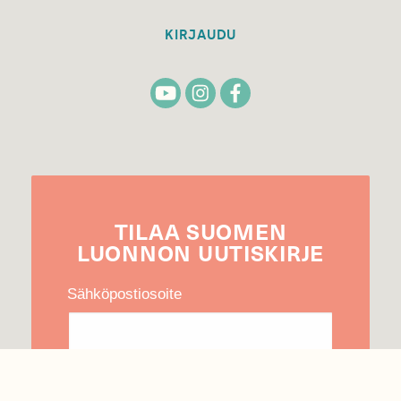
KIRJAUDU
TILAA
SUOMEN
LUONNON
UUTIS­KIRJE
Sähköpostiosoite
Hyväksyn tietojeni käytön uutiskirjeen
lähettämiseen