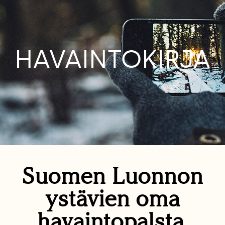
HAVAINTOKIRJA
Suomen Luonnon
ystävien oma
havaintopalsta.