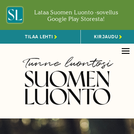
Lataa Suomen Luonto -sovellus
Google Play Storesta!
TILAA LEHTI
KIRJAUDU