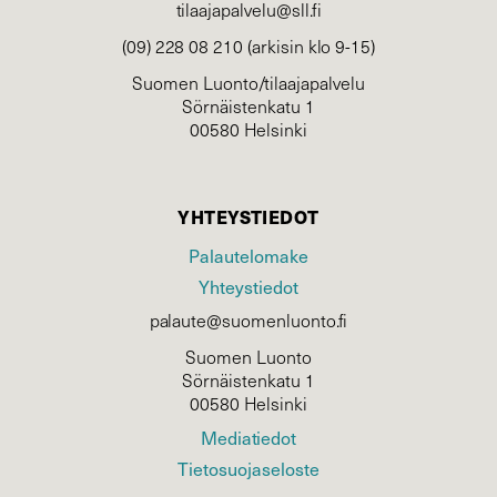
tilaajapalvelu@sll.fi
(09) 228 08 210 (arkisin klo 9-15)
Suomen Luonto/tilaajapalvelu
Sörnäistenkatu 1
00580 Helsinki
YHTEYSTIEDOT
Palautelomake
Yhteystiedot
palaute@suomenluonto.fi
Suomen Luonto
Sörnäistenkatu 1
00580 Helsinki
Mediatiedot
Tietosuojaseloste