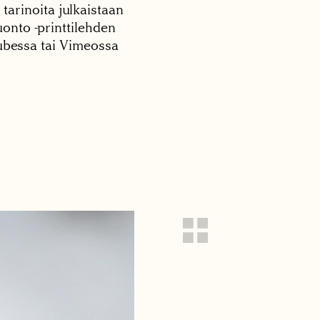
 tarinoita julkaistaan
onto -printtilehden
tubessa tai Vimeossa