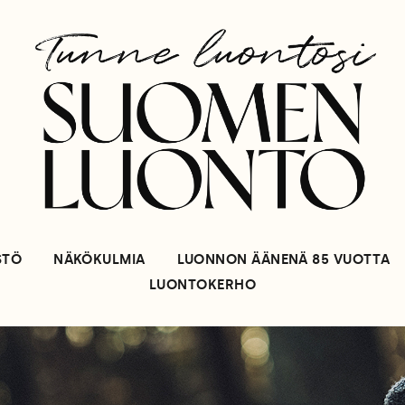
STÖ
NÄKÖKULMIA
LUONNON ÄÄNENÄ 85 VUOTTA
LUONTOKERHO