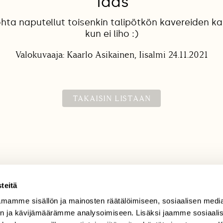
Taas
hta naputellut toisenkin talipötkön kavereiden 
kun ei liho :)
Valokuvaaja: Kaarlo Asikainen, Iisalmi 24.11.2021
TAKAISIN LISTAAN
teitä
mamme sisällön ja mainosten räätälöimiseen, sosiaalisen medi
TILAAJAPALVELU
n ja kävijämäärämme analysoimiseen. Lisäksi jaamme sosiaali
tilaajapalvelu@sll.fi