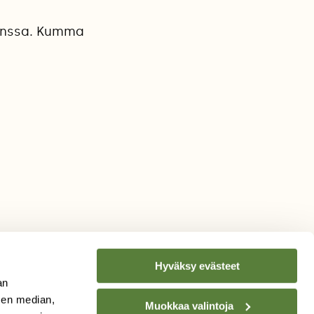
kanssa. Kumma
Hyväksy evästeet
an
sen median,
Muokkaa valintoja