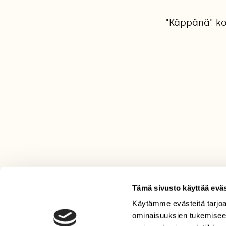
"Käppänä" ko
Tämä sivusto käyttää eväs
Käytämme evästeitä tarjoa
LEHTI
ominaisuuksien tukemisee
Uusin lehti