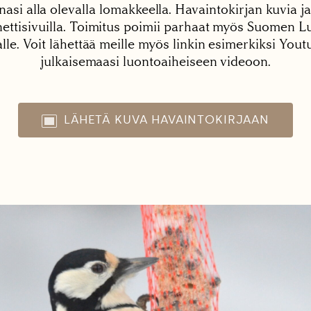
nasi alla olevalla lomakkeella. Havaintokirjan kuvia ja
tisivuilla. Toimitus poimii parhaat myös Suomen Lu
alle. Voit lähettää meille myös linkin esimerkiksi You
julkaisemaasi luontoaiheiseen videoon.
LÄHETÄ KUVA HAVAINTOKIRJAAN