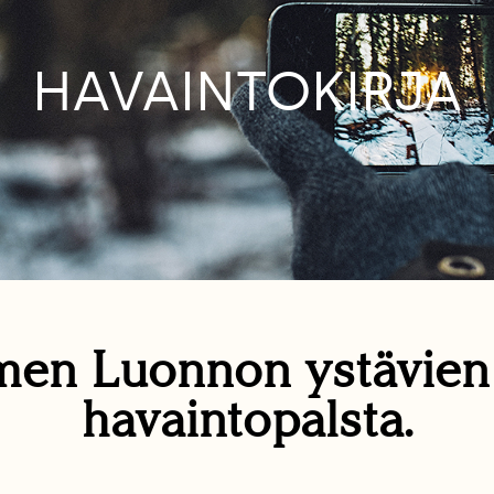
HAVAINTOKIRJA
en Luonnon ystävie
havaintopalsta.