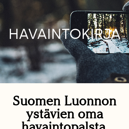
HAVAINTOKIRJA
Suomen Luonnon
ystävien oma
havaintopalsta.