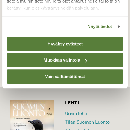
tietoja muihin tietoihin, joita olet antanut heille tai joita on
laitetaan puuhun roikkumaan, on tämä
kerätty, kun olet käyttänyt heidän palvelujaan.
kaveri paikalla ja hyvin maistuu.
Valokuvaaja: satu välimaa, kangasala 21.11
Näytä tiedot
Hyväksy evästeet
TAKAISIN LISTAAN
Muokkaa valintoja
Vain välttämättömät
LEHTI
Uusin lehti
Tilaa Suomen Luonto