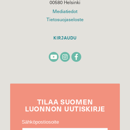
00580 Helsinki
Mediatiedot
Tietosuojaseloste
KIRJAUDU
TILAA
SUOMEN
LUONNON
UUTIS­KIRJE
Sähköpostiosoite