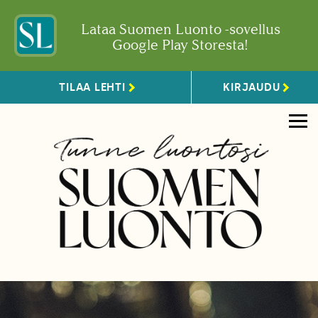
Lataa Suomen Luonto -sovellus
Google Play Storesta!
TILAA LEHTI
KIRJAUDU