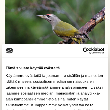
Tämä sivusto käyttää evästeitä
Käytämme evästeitä tarjoamamme sisällön ja mainosten
räätälöimiseen, sosiaalisen median ominaisuuksien
Tähystelijänä
tukemiseen ja kävijämäärämme analysoimiseen. Lisäksi
jaamme sosiaalisen median, mainosalan ja analytiikka-
Nämä ovat kovastikin meilläpäin
alan kumppaneillemme tietoja siitä, miten käytät
ilahduttavasti lisääntyneet, näkee joka
sivustoamme. Kumppanimme voivat yhdistää näitä
päivä pihapiirissä.Heti kun talipötköt