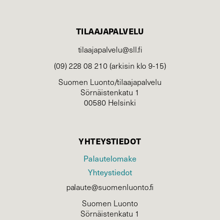
TILAAJAPALVELU
tilaajapalvelu@sll.fi
(09) 228 08 210 (arkisin klo 9-15)
Suomen Luonto/tilaajapalvelu
Sörnäistenkatu 1
00580 Helsinki
YHTEYSTIEDOT
Palautelomake
Yhteystiedot
palaute@suomenluonto.fi
Suomen Luonto
Sörnäistenkatu 1