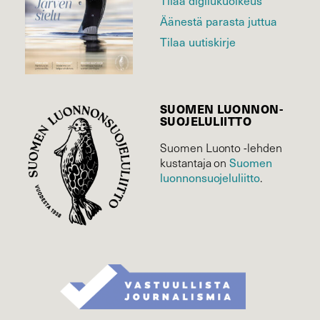
Tilaa digilukuoikeus
Äänestä parasta juttua
Tilaa uutiskirje
SUOMEN LUONNON­
SUOJELU­LIITTO
Suomen Luonto -lehden
Suomen
kustantaja on
luonnonsuojelu­liitto
.