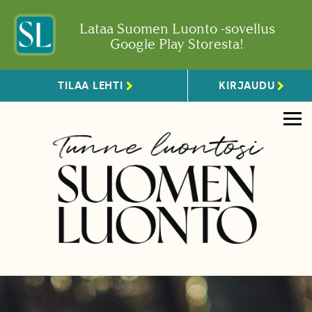
Lataa Suomen Luonto -sovellus
Google Play Storesta!
TILAA LEHTI
KIRJAUDU