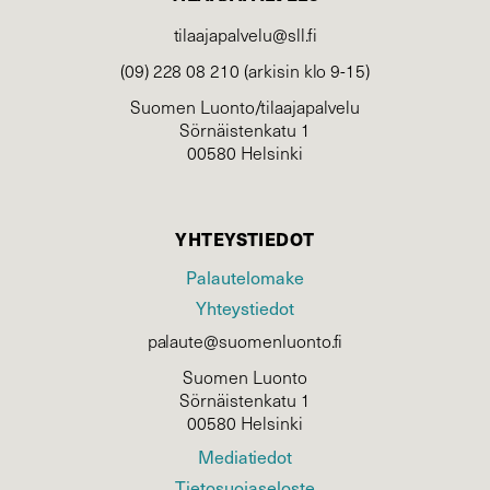
tilaajapalvelu@sll.fi
(09) 228 08 210 (arkisin klo 9-15)
Suomen Luonto/tilaajapalvelu
Sörnäistenkatu 1
00580 Helsinki
YHTEYSTIEDOT
Palautelomake
Yhteystiedot
palaute@suomenluonto.fi
Suomen Luonto
Sörnäistenkatu 1
00580 Helsinki
Mediatiedot
Tietosuojaseloste