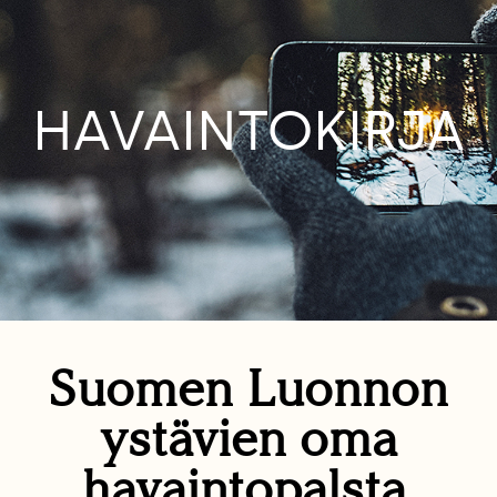
HAVAINTOKIRJA
Suomen Luonnon
ystävien oma
havaintopalsta.