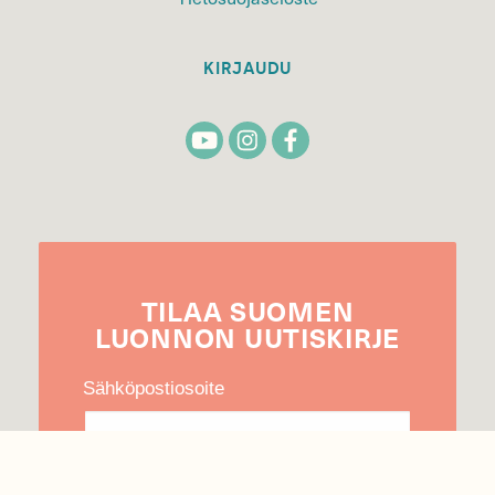
KIRJAUDU
TILAA
SUOMEN
LUONNON
UUTIS­KIRJE
Sähköpostiosoite
Hyväksyn tietojeni käytön uutiskirjeen