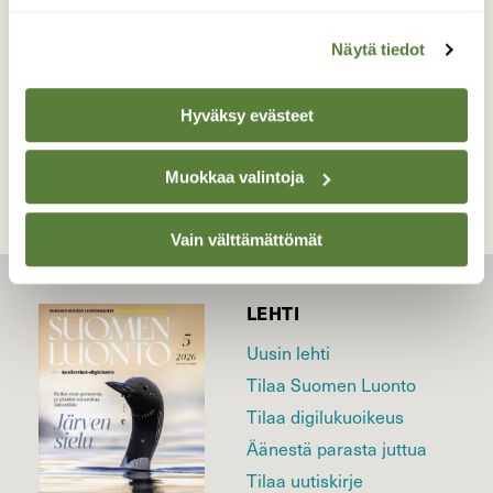
Valokuvaaja: Toni Asikainen, Iisalmi 14.4.2026
Näytä tiedot
TAKAISIN LISTAAN
Hyväksy evästeet
Muokkaa valintoja
Vain välttämättömät
LEHTI
Uusin lehti
Tilaa Suomen Luonto
Tilaa digilukuoikeus
Äänestä parasta juttua
Tilaa uutiskirje