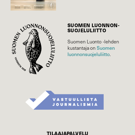
SUOMEN LUONNON­
SUOJELU­LIITTO
Suomen Luonto -lehden
Suomen
kustantaja on
luonnonsuojelu­liitto
.
TILAAJAPALVELU