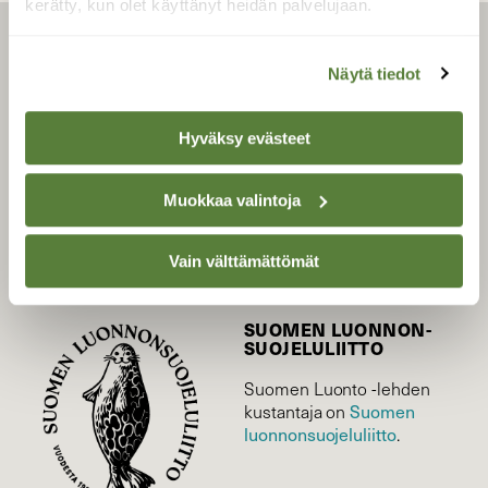
kerätty, kun olet käyttänyt heidän palvelujaan.
LEHTI
Näytä tiedot
Uusin lehti
Tilaa Suomen Luonto
Hyväksy evästeet
Tilaa digilukuoikeus
Äänestä parasta juttua
Muokkaa valintoja
Tilaa uutiskirje
Vain välttämättömät
SUOMEN LUONNON­
SUOJELU­LIITTO
Suomen Luonto -lehden
kustantaja on
Suomen
luonnonsuojelu­liitto
.