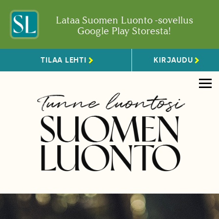
Lataa Suomen Luonto -sovellus
Google Play Storesta!
TILAA LEHTI
KIRJAUDU