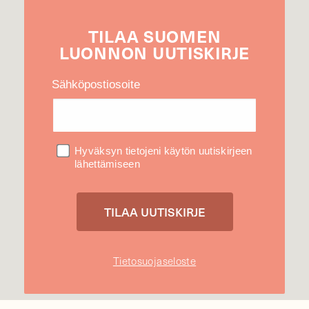
TILAA
SUOMEN
LUONNON
UUTIS­KIRJE
Sähköpostiosoite
Hyväksyn tietojeni käytön uutiskirjeen
lähettämiseen
Tietosuojaseloste