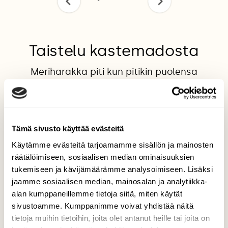
Taistelu kastemadosta
Meriharakka piti kun pitikin puolensa
naurulokin hyökkäyksessä ja sai pitää
matosaaliinsa
Valokuvaaja: Susanna Hannula, Turku 6.4.2026
Tämä sivusto käyttää evästeitä
Käytämme evästeitä tarjoamamme sisällön ja mainosten
räätälöimiseen, sosiaalisen median ominaisuuksien
TAKAISIN LISTAAN
tukemiseen ja kävijämäärämme analysoimiseen. Lisäksi
jaamme sosiaalisen median, mainosalan ja analytiikka-
alan kumppaneillemme tietoja siitä, miten käytät
sivustoamme. Kumppanimme voivat yhdistää näitä
tietoja muihin tietoihin, joita olet antanut heille tai joita on