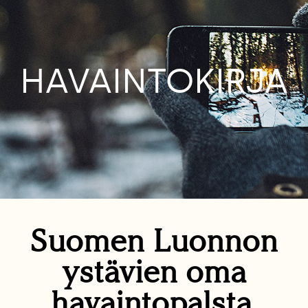
HAVAINTOKIRJA
Suomen Luonnon
ystävien oma
havaintopalsta.