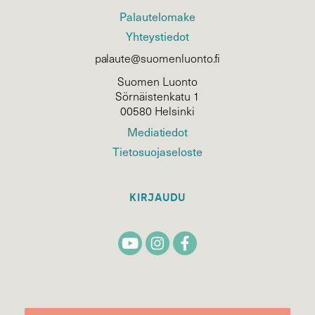
Palautelomake
Yhteystiedot
palaute@suomenluonto.fi
Suomen Luonto
Sörnäistenkatu 1
00580 Helsinki
Mediatiedot
Tietosuojaseloste
KIRJAUDU