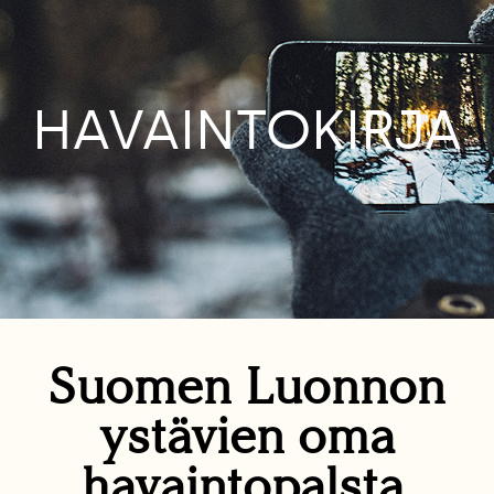
HAVAINTOKIRJA
Suomen Luonnon
ystävien oma
havaintopalsta.