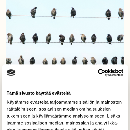
Tämä sivusto käyttää evästeitä
Taitaa olla syksyn merkkejä
Käytämme evästeitä tarjoamamme sisällön ja mainosten
räätälöimiseen, sosiaalisen median ominaisuuksien
Useampi suuri kottaraisparvi lepäili pellon yli
tukemiseen ja kävijämäärämme analysoimiseen. Lisäksi
menevillä langoilla. Porukassa oli väriltään
jaamme sosiaalisen median, mainosalan ja analytiikka-
vaaleampia yksilöitä. Onkohan ne tämän
alan kumppaneillemme tietoja siitä, miten käytät