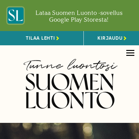
Lataa Suomen Luonto -sovellus
Google Play Storesta!
TILAA LEHTI
KIRJAUDU