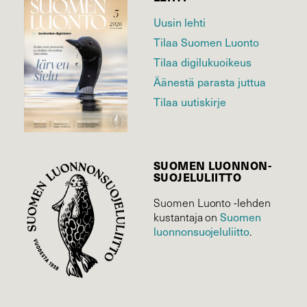
Uusin lehti
Tilaa Suomen Luonto
Tilaa digilukuoikeus
Äänestä parasta juttua
Tilaa uutiskirje
SUOMEN LUONNON­
SUOJELU­LIITTO
Suomen Luonto -lehden
kustantaja on
Suomen
luonnonsuojelu­liitto
.