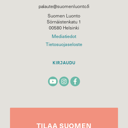
palaute@suomenluonto.fi
Suomen Luonto
Sörnäistenkatu 1
00580 Helsinki
Mediatiedot
Tietosuojaseloste
KIRJAUDU
TILAA
SUOMEN