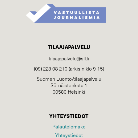
TILAAJAPALVELU
tilaajapalvelu@sll.fi
(09) 228 08 210 (arkisin klo 9-15)
Suomen Luonto/tilaajapalvelu
Sörnäistenkatu 1
00580 Helsinki
YHTEYSTIEDOT
Palautelomake
Yhteystiedot