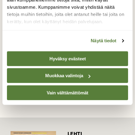
kesän poikasia? Harmi vaan, että kaikki
sivustoamme. Kumppanimme voivat yhdistää näitä
sähkölangat häviävät maaseudullakin maan
tietoja muihin tietoihin, joita olet antanut heille tai joita on
uumeniin ja niiden mukana pylväät, joiden
kerätty, kun olet käyttänyt heidän palvelujaan.
päässä joskus sai ihailla joko pöllöä tai
haukkaa.
Näytä tiedot
Valokuvaaja: Irja Lehtinen, 37500 Lempäälä
8.8.2021
Hyväksy evästeet
Muokkaa valintoja
TAKAISIN LISTAAN
Vain välttämättömät
LEHTI