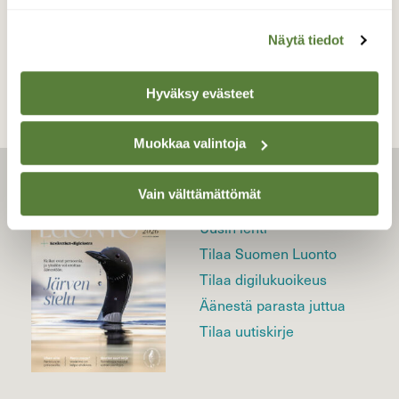
TAKAISIN LISTAAN
Näytä tiedot
Hyväksy evästeet
Muokkaa valintoja
LEHTI
Vain välttämättömät
Uusin lehti
Tilaa Suomen Luonto
Tilaa digilukuoikeus
Äänestä parasta juttua
Tilaa uutiskirje