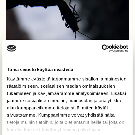
Tämä sivusto käyttää evästeitä
Käytämme evästeitä tarjoamamme sisällön ja mainosten
räätälöimiseen, sosiaalisen median ominaisuuksien
Taiteellisuutta
tukemiseen ja kävijämäärämme analysoimiseen. Lisäksi
jaamme sosiaalisen median, mainosalan ja analytiikka-
Mitä olisikaan maailma ilman luontoa ?
alan kumppaneillemme tietoja siitä, miten käytät
sivustoamme. Kumppanimme voivat yhdistää näitä
Valokuvaaja: Kari Saarinen, Lempäälä 8.6.2020
tietoja muihin tietoihin, joita olet antanut heille tai joita on
kerätty, kun olet käyttänyt heidän palvelujaan.