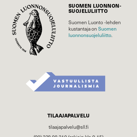
SUOMEN LUONNON­
SUOJELU­LIITTO
Suomen Luonto -lehden
Suomen
kustantaja on
luonnonsuojelu­liitto
.
TILAAJAPALVELU
tilaajapalvelu@sll.fi
(09) 228 08 210 (arkisin klo 9-15)