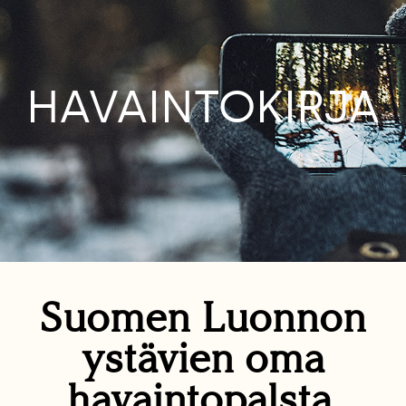
HAVAINTOKIRJA
Suomen Luonnon
ystävien oma
havaintopalsta.