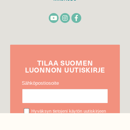
TILAA
SUOMEN
LUONNON
UUTIS­KIRJE
Sähköpostiosoite
Hyväksyn tietojeni käytön uutiskirjeen
lähettämiseen