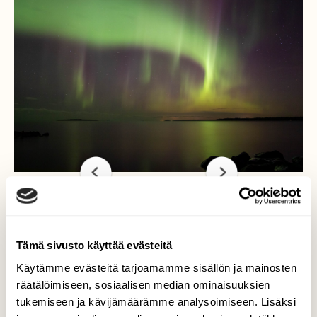
Taivaantulet aamu
Tämä sivusto käyttää evästeitä
varhaisella
Käytämme evästeitä tarjoamamme sisällön ja mainosten
räätälöimiseen, sosiaalisen median ominaisuuksien
21.10.2023 olin merenrannalla mökillä , illalla
tukemiseen ja kävijämäärämme analysoimiseen. Lisäksi
alku yöstä kyttäilin revontulia mökki