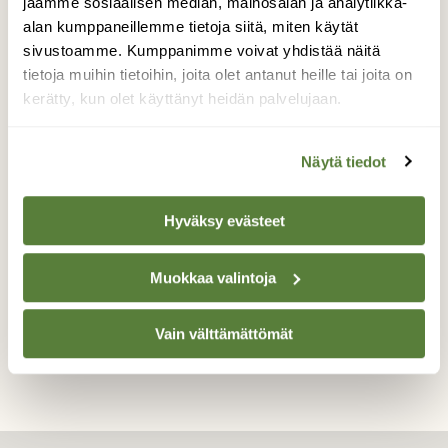
jaamme sosiaalisen median, mainosalan ja analytiikka-
rannassa, mutta meni pilveen . Luovutin ja
alan kumppaneillemme tietoja siitä, miten käytät
lähdin nukkumaan. Aamulla neljän aikaan
sivustoamme. Kumppanimme voivat yhdistää näitä
katsoin ikkunasta ja oli melkoiset roihut.
tietoja muihin tietoihin, joita olet antanut heille tai joita on
Nopeasti vaatteet päälke ja kamera ja
kerätty, kun olet käyttänyt heidän palvelujaan.
hslusta mukaan ja rannalke. Kuvailin pari
tuntia komeita revontulia . Sää suosi ei
tuullut yhtään ja oli kaksi astetta pakkasta.
Näytä tiedot
Valokuvaaja: Anne keskivinkka, Kokkola trullevi
21.10.2023
Hyväksy evästeet
Muokkaa valintoja
TAKAISIN LISTAAN
Vain välttämättömät