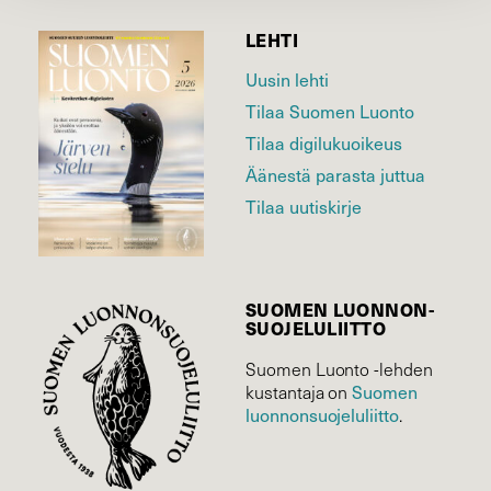
LEHTI
Uusin lehti
Tilaa Suomen Luonto
Tilaa digilukuoikeus
Äänestä parasta juttua
Tilaa uutiskirje
SUOMEN LUONNON­
SUOJELU­LIITTO
Suomen Luonto -lehden
Suomen
kustantaja on
luonnonsuojelu­liitto
.