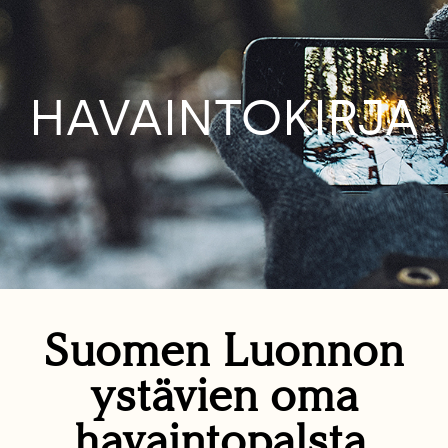
HAVAINTOKIRJA
Suomen Luonnon
ystävien oma
havaintopalsta.