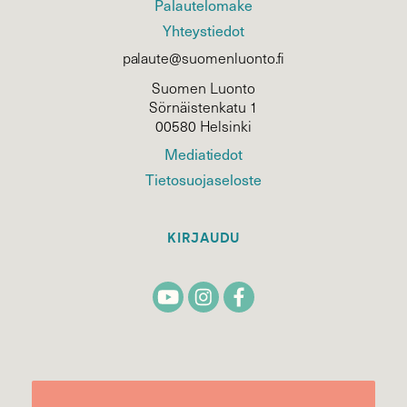
Palautelomake
Yhteystiedot
palaute@suomenluonto.fi
Suomen Luonto
Sörnäistenkatu 1
00580 Helsinki
Mediatiedot
Tietosuojaseloste
KIRJAUDU