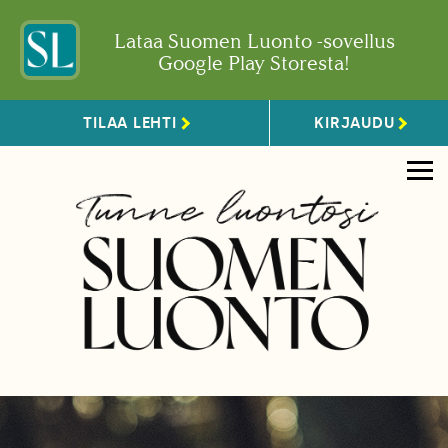
Lataa Suomen Luonto -sovellus
Google Play Storesta!
TILAA LEHTI
KIRJAUDU