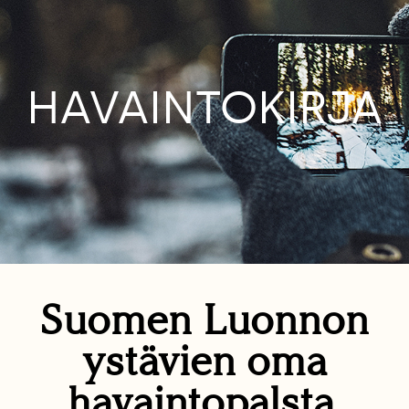
HAVAINTOKIRJA
Suomen Luonnon
ystävien oma
havaintopalsta.