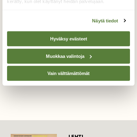
kerätty, kun olet käyttänyt heidän palvelujaan.
Takaa-ajo näytöksiä
Näytä tiedot
Erikoista oli siinä, että varis ajoi
varpushaukkaa ja välillä varpushaukka ajoi
Hyväksy evästeet
varista. Tämä toistui monta kertaa.
Valokuvaaja: Reijo Juurinen, Töölönlahti Elokuu
Muokkaa valintoja
Vain välttämättömät
TAKAISIN LISTAAN
LEHTI