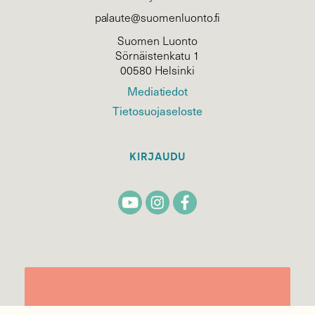
palaute@suomenluonto.fi
Suomen Luonto
Sörnäistenkatu 1
00580 Helsinki
Mediatiedot
Tietosuojaseloste
KIRJAUDU
TILAA
SUOMEN