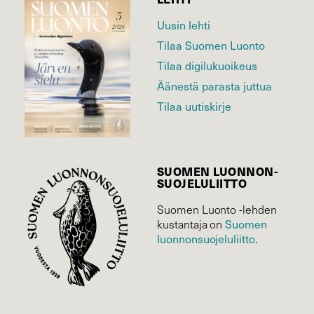
Uusin lehti
Tilaa Suomen Luonto
Tilaa digilukuoikeus
Äänestä parasta juttua
Tilaa uutiskirje
SUOMEN LUONNON­
SUOJELU­LIITTO
Suomen Luonto -lehden
kustantaja on
Suomen
luonnonsuojelu­liitto
.