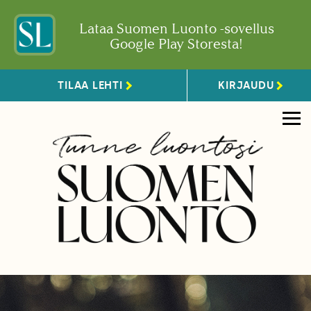
Lataa Suomen Luonto -sovellus
Google Play Storesta!
TILAA LEHTI
KIRJAUDU