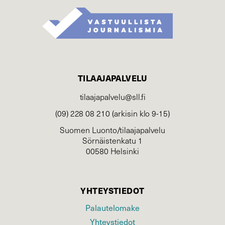
TILAAJAPALVELU
tilaajapalvelu@sll.fi
(09) 228 08 210 (arkisin klo 9-15)
Suomen Luonto/tilaajapalvelu
Sörnäistenkatu 1
00580 Helsinki
YHTEYSTIEDOT
Palautelomake
Yhteystiedot