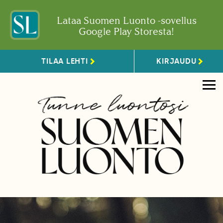
Lataa Suomen Luonto -sovellus
Google Play Storesta!
TILAA LEHTI
KIRJAUDU