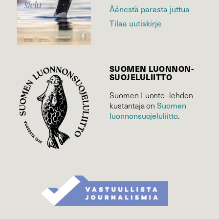
Äänestä parasta juttua
Tilaa uutiskirje
SUOMEN LUONNON­
SUOJELU­LIITTO
Suomen Luonto -lehden
kustantaja on
Suomen
luonnonsuojelu­liitto
.