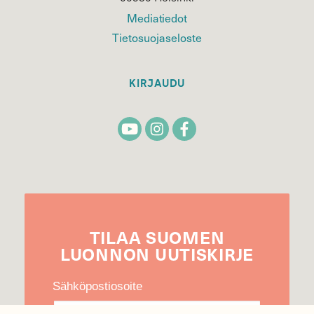
Mediatiedot
Tietosuojaseloste
KIRJAUDU
TILAA
SUOMEN
LUONNON
UUTIS­KIRJE
Sähköpostiosoite