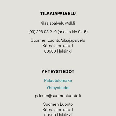
TILAAJAPALVELU
tilaajapalvelu@sll.fi
(09) 228 08 210 (arkisin klo 9-15)
Suomen Luonto/tilaajapalvelu
Sörnäistenkatu 1
00580 Helsinki
YHTEYSTIEDOT
Palautelomake
Yhteystiedot
palaute@suomenluonto.fi
Suomen Luonto
Sörnäistenkatu 1
00580 Helsinki