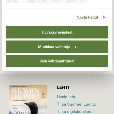
sen kynsiä,ovat melko pitkät.Helppoa on
kerätty, kun olet käyttänyt heidän palvelujaan.
ottaa noilla oksasta kiinni.
Valokuvaaja: Hannu Rissanen, Iltaranta 12.3.2016
Näytä tiedot
Hyväksy evästeet
TAKAISIN LISTAAN
Muokkaa valintoja
Vain välttämättömät
LEHTI
Uusin lehti
Tilaa Suomen Luonto
Tilaa digilukuoikeus