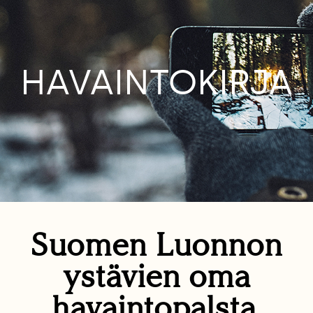
HAVAINTOKIRJA
Suomen Luonnon
ystävien oma
havaintopalsta.