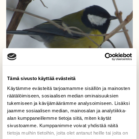
Tämä sivusto käyttää evästeitä
Käytämme evästeitä tarjoamamme sisällön ja mainosten
räätälöimiseen, sosiaalisen median ominaisuuksien
tukemiseen ja kävijämäärämme analysoimiseen. Lisäksi
jaamme sosiaalisen median, mainosalan ja analytiikka-
Talitiainen
alan kumppaneillemme tietoja siitä, miten käytät
sivustoamme. Kumppanimme voivat yhdistää näitä
Otin kuvan Talitiaisesta,ja katselin pitkään
tietoja muihin tietoihin, joita olet antanut heille tai joita on