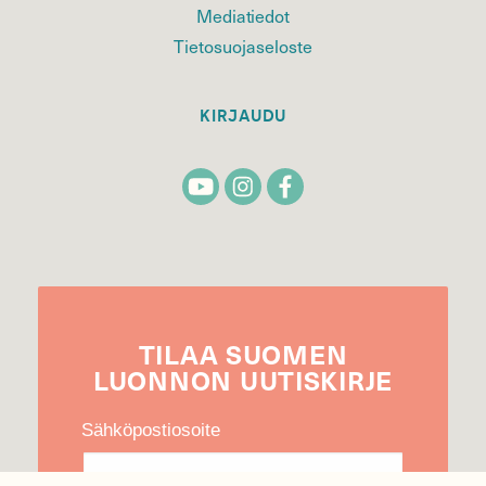
Mediatiedot
Tietosuojaseloste
KIRJAUDU
TILAA
SUOMEN
LUONNON
UUTIS­KIRJE
Sähköpostiosoite