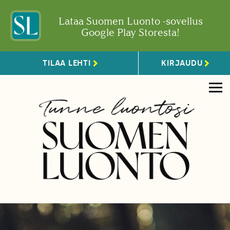
Lataa Suomen Luonto -sovellus
Google Play Storesta!
TILAA LEHTI
KIRJAUDU