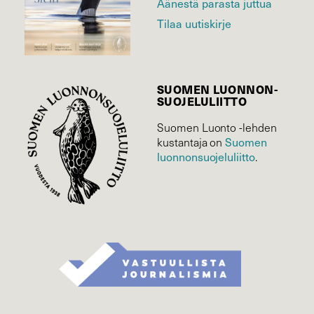
Äänestä parasta juttua
Tilaa uutiskirje
SUOMEN LUONNON­
SUOJELU­LIITTO
Suomen Luonto -lehden
Suomen
kustantaja on
luonnonsuojelu­liitto
.