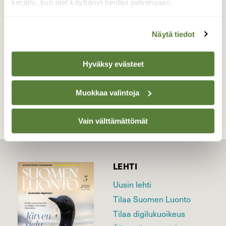
kerätty, kun olet käyttänyt heidän palvelujaan.
kuvattaviksi.
Valokuvaaja: Reijo Juurinen, Veikkola Maaliskuu
Näytä tiedot
Hyväksy evästeet
TAKAISIN LISTAAN
Muokkaa valintoja
Vain välttämättömät
LEHTI
Uusin lehti
Tilaa Suomen Luonto
Tilaa digilukuoikeus