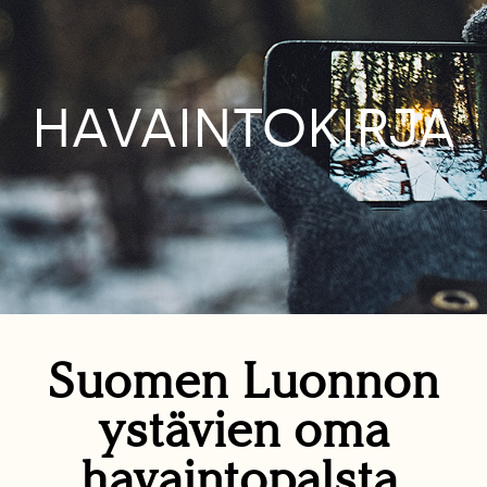
HAVAINTOKIRJA
Suomen Luonnon
ystävien oma
havaintopalsta.