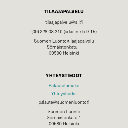
TILAAJAPALVELU
tilaajapalvelu@sll.fi
(09) 228 08 210 (arkisin klo 9-15)
Suomen Luonto/tilaajapalvelu
Sörnäistenkatu 1
00580 Helsinki
YHTEYSTIEDOT
Palautelomake
Yhteystiedot
palaute@suomenluonto.fi
Suomen Luonto
Sörnäistenkatu 1
00580 Helsinki