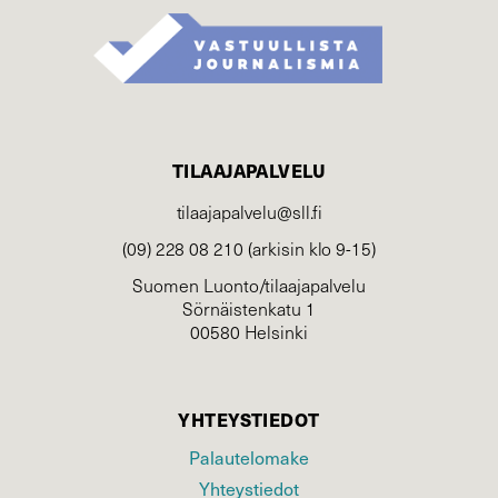
TILAAJAPALVELU
tilaajapalvelu@sll.fi
(09) 228 08 210 (arkisin klo 9-15)
Suomen Luonto/tilaajapalvelu
Sörnäistenkatu 1
00580 Helsinki
YHTEYSTIEDOT
Palautelomake
Yhteystiedot