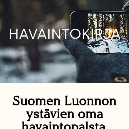
HAVAINTOKIRJA
Suomen Luonnon
ystävien oma
havaintopalsta.