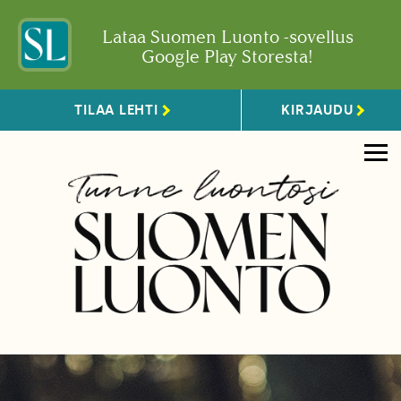
Lataa Suomen Luonto -sovellus
Google Play Storesta!
TILAA LEHTI
KIRJAUDU