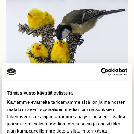
Tämä sivusto käyttää evästeitä
Käytämme evästeitä tarjoamamme sisällön ja mainosten
Talitiainen ja pääsiäistiput
räätälöimiseen, sosiaalisen median ominaisuuksien
tukemiseen ja kävijämäärämme analysoimiseen. Lisäksi
Vein ulos pääsiäistipuja. Talitiainen (naaras)
jaamme sosiaalisen median, mainosalan ja analytiikka-
tuli paikalle ja se kiinnostui tipuista. Se
alan kumppaneillemme tietoja siitä, miten käytät