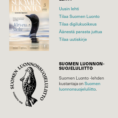
Uusin lehti
Tilaa Suomen Luonto
Tilaa digilukuoikeus
Äänestä parasta juttua
Tilaa uutiskirje
SUOMEN LUONNON­
SUOJELU­LIITTO
Suomen Luonto -lehden
kustantaja on
Suomen
luonnonsuojelu­liitto
.