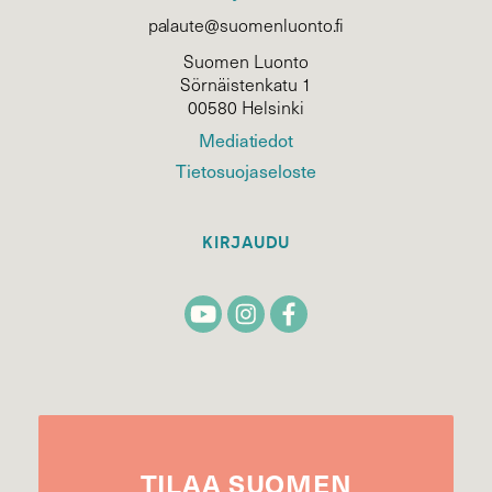
palaute@suomenluonto.fi
Suomen Luonto
Sörnäistenkatu 1
00580 Helsinki
Mediatiedot
Tietosuojaseloste
KIRJAUDU
TILAA
SUOMEN