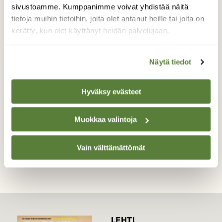
kosketteli tipuja hellästi nokallaan ja
sivustoamme. Kumppanimme voivat yhdistää näitä
jalallaan. Erityisesti talitiaista kiinnostivat
tietoja muihin tietoihin, joita olet antanut heille tai joita on
tipujen nokat. Se kosketteli nokallaan niitä
kerätty, kun olet käyttänyt heidän palvelujaan.
ikäänkuin selvittääkseen onko tipuilla nälkä.
Talitiainen kävi paikalla useita kertoja ja
suhtautui tipuihin samalla tavalla.
Näytä tiedot
Valokuvaaja: Erkki Alasaarela, Oulu 7.4.2016
Hyväksy evästeet
Muokkaa valintoja
TAKAISIN LISTAAN
Vain välttämättömät
LEHTI