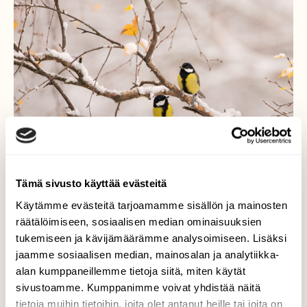
Tämä sivusto käyttää evästeitä
Käytämme evästeitä tarjoamamme sisällön ja mainosten
räätälöimiseen, sosiaalisen median ominaisuuksien
Talitintit lumisella koivun
tukemiseen ja kävijämäärämme analysoimiseen. Lisäksi
jaamme sosiaalisen median, mainosalan ja analytiikka-
oksalla
alan kumppaneillemme tietoja siitä, miten käytät
sivustoamme. Kumppanimme voivat yhdistää näitä
Talvi on tuloillaan ja ensilumestako
tietoja muihin tietoihin, joita olet antanut heille tai joita on
ilahtuneena talitintit jäivät poseeraamaan