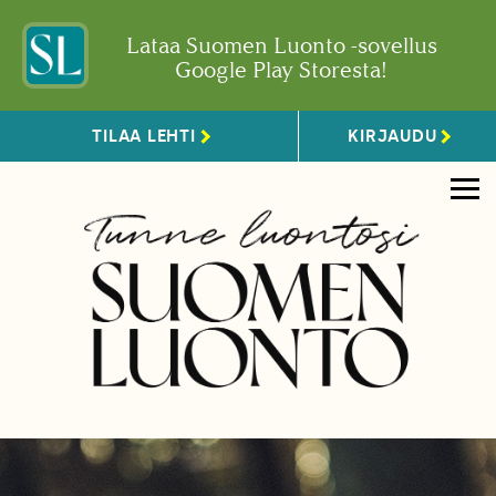
Lataa Suomen Luonto -sovellus
Google Play Storesta!
TILAA LEHTI
KIRJAUDU