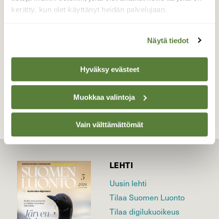
koivun oksalle.
kerätty, kun olet käyttänyt heidän palvelujaan.
Valokuvaaja: Päivi Vikström, Hollola 27.10.2016
Näytä tiedot
Hyväksy evästeet
TAKAISIN LISTAAN
Muokkaa valintoja
Vain välttämättömät
LEHTI
Uusin lehti
Tilaa Suomen Luonto
Tilaa digilukuoikeus