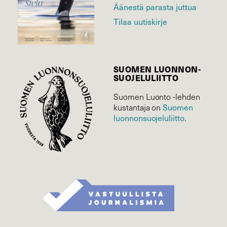
Äänestä parasta juttua
Tilaa uutiskirje
SUOMEN LUONNON­
SUOJELU­LIITTO
Suomen Luonto -lehden
kustantaja on
Suomen
luonnonsuojelu­liitto
.