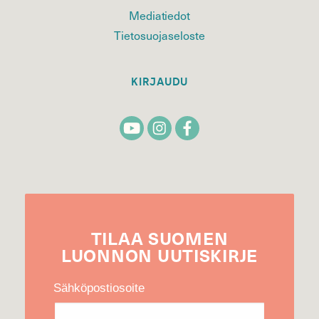
Mediatiedot
Tietosuojaseloste
KIRJAUDU
TILAA
SUOMEN
LUONNON
UUTIS­KIRJE
Sähköpostiosoite