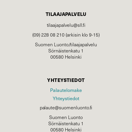
TILAAJAPALVELU
tilaajapalvelu@sll.fi
(09) 228 08 210 (arkisin klo 9-15)
Suomen Luonto/tilaajapalvelu
Sörnäistenkatu 1
00580 Helsinki
YHTEYSTIEDOT
Palautelomake
Yhteystiedot
palaute@suomenluonto.fi
Suomen Luonto
Sörnäistenkatu 1
00580 Helsinki