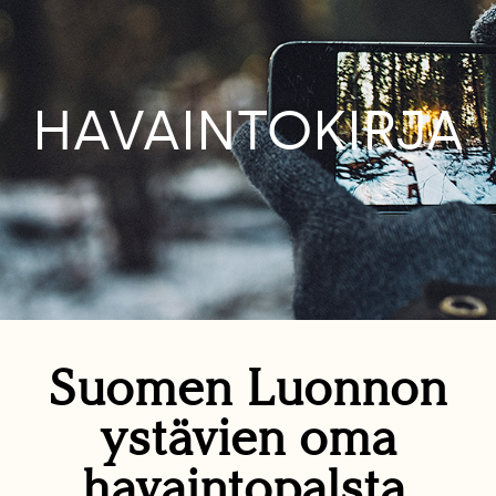
HAVAINTOKIRJA
Suomen Luonnon
ystävien oma
havaintopalsta.